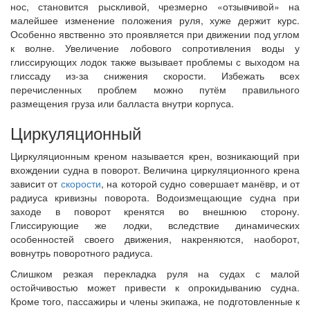
нос, становится рыскливой, чрезмерно «отзывчивой» на
малейшее изменение положения руля, хуже держит курс.
Особенно явственно это проявляется при движении под углом
к волне. Увеличение лобового сопротивления воды у
глиссирующих лодок также вызывает проблемы с выходом на
глиссаду из-за снижения скорости. Избежать всех
перечисленных проблем можно путём правильного
размещения груза или балласта внутри корпуса.
Циркуляционный
Циркуляционным креном называется крен, возникающий при
вхождении судна в поворот. Величина циркуляционного крена
зависит от
скорости
, на которой судно совершает манёвр, и от
радиуса кривизны поворота. Водоизмещающие судна при
заходе в поворот кренятся во внешнюю сторону.
Глиссирующие же лодки, вследствие динамических
особенностей своего движения, накреняются, наоборот,
вовнутрь поворотного радиуса.
Слишком резкая перекладка руля на судах с малой
остойчивостью может привести к опрокидыванию судна.
Кроме того, пассажиры и члены экипажа, не подготовленные к