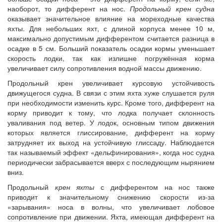
наоборот, то дифферент на нос.
Продольный крен судна
оказывает значительное влияние на мореходные качества
яхты. Для небольших яхт, с длиной корпуса менее 10 м,
максимально допустимым дифферентом считается разница в
осадке в 5 см. Больший показатель осадки кормы уменьшает
скорость лодки, так как излишне погружённая корма
увеличивает силу сопротивления водной массы движению.
Продольный крен увеличивает курсовую устойчивость
движущегося судна. В связи с этим яхта хуже слушается руля
при необходимости изменить курс. Кроме того, дифферент на
корму приводит к тому, что лодка получает склонность
уваливания под ветер. У лодок, основным типом движения
которых является глиссирование, дифферент на корму
затрудняет их выход на устойчивую глиссаду. Наблюдается
так называемый эффект «дельфинирования», когда нос судна
периодически забрасывается вверх с последующим нырянием
вниз.
Продольный
крен яхты
с дифферентом на нос также
приводит к значительному снижению скорости из-за
«зарывания» носа в волны, что увеличивает лобовое
сопротивление при движении. Яхта, имеющая дифферент на