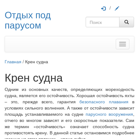
/
Отдых под
парусом
Меню
Главная
/
Крен судна
Крен судна
Одним из основных качеств, определяющих мореходность
судна, является его остойчивость. Хорошая остойчивость яхты
– это, прежде всего, гарантия
безопасного плавания
в
условиях сильного волнения. А также от остойчивости зависит
площадь устанавливаемого на судне
парусного вооружения
,
отчего во многом зависят и его скоростные показатели. Сам
же термин «остойчивость» означает способность судна
противостоять крену. В данной статье остановимся подробнее
именно на этом явлении –
крене судна.