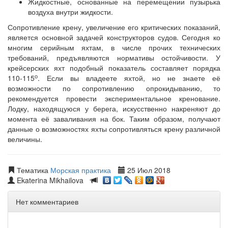
Жидкостные, основанные на перемещении пузырька
воздуха внутри жидкости.
Сопротивление крену, увеличение его критических показаний,
является основной задачей конструкторов судов. Сегодня ко
многим серийным яхтам, в числе прочих технических
требований, предъявляются нормативы остойчивости. У
крейсерских яхт подобный показатель составляет порядка
о
110-115
. Если вы владеете яхтой, но не знаете её
возможности по сопротивлению опрокидыванию, то
рекомендуется провести экспериментальное кренование.
Лодку, находящуюся у берега, искусственно накреняют до
момента её заваливания на бок. Таким образом, получают
данные о возможностях яхты сопротивляться крену различной
величины.
Тематика
Морская практика
25 Июл 2018
Ekaterina Mikhailova
Нет комментариев