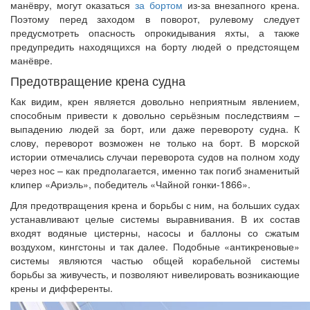
манёвру, могут оказаться
за бортом
из-за внезапного крена.
Поэтому перед заходом в поворот, рулевому следует
предусмотреть опасность опрокидывания яхты, а также
предупредить находящихся на борту людей о предстоящем
манёвре.
Предотвращение крена судна
Как видим, крен является довольно неприятным явлением,
способным привести к довольно серьёзным последствиям –
выпадению людей за борт, или даже перевороту судна. К
слову, переворот возможен не только на борт. В морской
истории отмечались случаи переворота судов на полном ходу
через нос – как предполагается, именно так погиб знаменитый
клипер «Ариэль», победитель «Чайной гонки-1866».
Для предотвращения крена и борьбы с ним, на больших судах
устанавливают целые системы выравнивания. В их состав
входят водяные цистерны, насосы и баллоны со сжатым
воздухом, кингстоны и так далее. Подобные «антикреновые»
системы являются частью общей корабельной системы
борьбы за живучесть, и позволяют нивелировать возникающие
крены и дифференты.