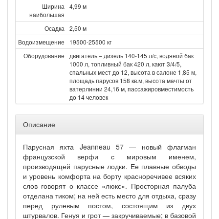
Ширина
4,99 м
наибольшая
Осадка
2,50 м
Водоизмещение
19500-25500 кг
Оборудование
двигатель – дизель 140-145 л/с, водяной бак
1000 л, топливный бак 420 л, кают 3/4/5,
спальных мест до 12, высота в салоне 1,85 м,
площадь парусов 158 кв.м, высота мачты от
ватерлинии 24,16 м, пассажировместимость
до 14 человек
Описание
Парусная яхта Jeanneau 57 — новый флагман
французской верфи с мировым именем,
производящей парусные лодки. Ее плавные обводы
и уровень комфорта на борту красноречивее всяких
слов говорят о классе «люкс». Просторная палуба
отделана тиком; на ней есть место для отдыха, сразу
перед рулевым постом, состоящим из двух
штурвалов. Генуя и грот — закручиваемые; в базовой