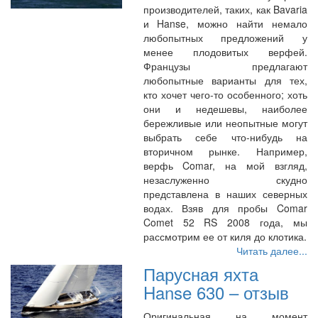
производителей, таких, как Bavaria
и Hanse, можно найти немало
любопытных предложений у
менее плодовитых верфей.
Французы предлагают
любопытные варианты для тех,
кто хочет чего-то особенного; хоть
они и недешевы, наиболее
бережливые или неопытные могут
выбрать себе что-нибудь на
вторичном рынке. Например,
верфь Comar, на мой взгляд,
незаслуженно скудно
представлена в наших северных
водах. Взяв для пробы Comar
Comet 52 RS 2008 года, мы
рассмотрим ее от киля до клотика.
Читать далее...
Парусная яхта
Hanse 630 – отзыв
Оригинальная на момент