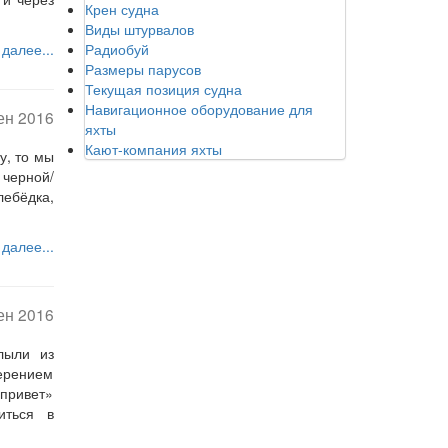
Крен судна
Виды штурвалов
Радиобуй
 далее...
Размеры парусов
Текущая позиция судна
Навигационное оборудование для
ен 2016
яхты
Кают-компания яхты
у, то мы
 черной/
ебёдка,
 далее...
ен 2016
лыли из
ерением
«привет»
иться в