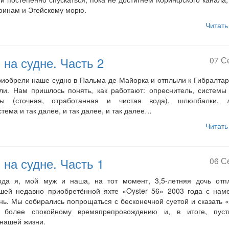
Афинам и Эгейскому морю.
Читать
 на судне. Часть 2
07 С
риобрели наше судно в Пальма-де-Майорка и отплыли к Гибралтар
ли. Нам пришлось понять, как работают: опреснитель, системы
ды (сточная, отработанная и чистая вода), шлюпбалки, л
тема и так далее, и так далее, и так далее…
Читать
 на судне. Часть 1
06 С
ода я, мой муж и наша, на тот момент, 3,5-летняя дочь отп
шей недавно приобретённой яхте «Oyster 56» 2003 года с нам
нь. Мы собирались попрощаться с бесконечной суетой и сказать 
 более спокойному времяпрепровождению и, в итоге, пуст
нашей жизни.