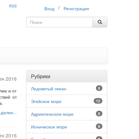
RSS
/
Вход
Регистрация
Рубрики
ен 2016
Ледовитый океан
0
лии и от
ствий от
Эгейское море
12
в.
 далее...
Адриатическое море
0
Ионическое море
6
ен 2016