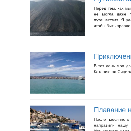
Перед тем, как мы
не могла даже п
путешествия. Я р
чтобы быть правдой
Приключен
В тот день моя д
Катанию на Сицил
Плавание н
После месячного
направили нашу 
Ионического моря 