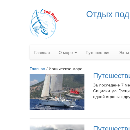
Отдых под
Главная
О море
Путешествия
Яхты
Главная
/
Ионическое море
Путешестви
За последние 7 ме
Сицилии до Греци
одной страны к др
Путешестви