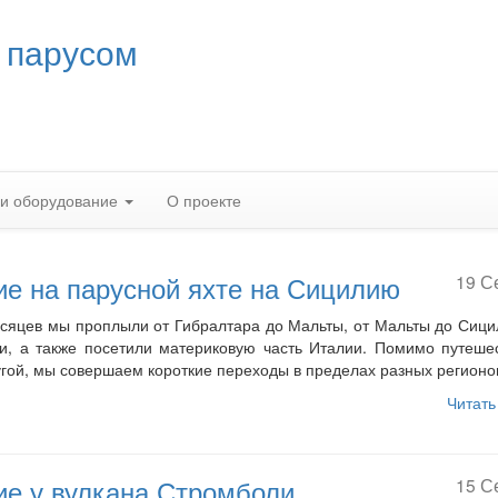
 парусом
 и оборудование
О проекте
е на парусной яхте на Сицилию
19 С
сяцев мы проплыли от Гибралтара до Мальты, от Мальты до Сици
и, а также посетили материковую часть Италии. Помимо путеше
угой, мы совершаем короткие переходы в пределах разных регионо
Читать
е у вулкана Стромболи
15 С