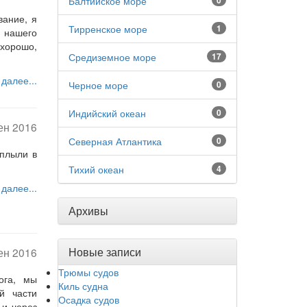
Балтийское море
0
вание, я
Тирренское море
1
 нашего
 хорошо,
Средиземное море
17
 далее...
Черное море
0
Индийский океан
0
ен 2016
Северная Атлантика
0
оплыли в
Тихий океан
4
 далее...
Архивы
Новые записи
ен 2016
Трюмы судов
ога, мы
Киль судна
й части
Осадка судов
 и через