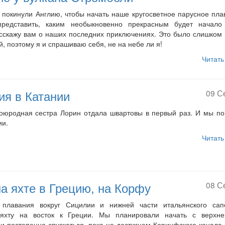
 покинули Англию, чтобы начать наше кругосветное парусное пла
редставить, каким необыкновенно прекрасным будет начало
асскажу вам о наших последних приключениях. Это было слишком
, поэтому я и спрашиваю себя, не на небе ли я!
Читать
ия в Катании
09 С
воюродная сестра Лорин отдала швартовы в первый раз. И мы п
ии.
Читать
а яхте в Грецию, на Корфу
08 С
 плавания вокруг Сицилии и нижней части итальянского сап
яхту на восток к Греции. Мы планировали начать с верхне
и постепенно спускаться, пока не достигнем Коринфского канала,