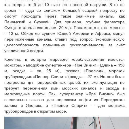
к «потере» от 5 до 10 тыс.т его полезной нагрузки. В то же
время — суда со слишком большой осадкой попросту не
смогут проходить через такие значимые каналы, как
Панамский и Суэцкий. Для примера, глубина фарватера
Суэцкого канала составляет 20 м, а Панамского и того меньше
– 12 м. Обход же судном Южной Америки и Африки, минуя
перечисленные каналы, ставит под вопрос экономическую
целесообразность повышение грузоподъёмности за счёт
увеличенной осадки.
Конечно, в истории мирового кораблестроения имеются
монстры, наподобие супертанкера «Яре Викинг» (длина – 458
м, осадка – ок. 25 м), газовоз «Прелюд», морской
трубоукладчик «Пионер Спирит» (осадка – 27 м). Но они были
построены для определённых целей, их эксплуатация не
требует пересечения ими морских каналов и захода в
мелководные порты. Так, супертанкер «Яре Викинг» был
специально заказан для перевозки нефти из Персидского
залива в Японию, а «Пионер Спирит» — для монтажа
трубопроводов в открытом море.