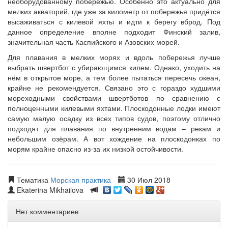
необорудованному побережью. Особенно это актуально для
мелких акваторий, где уже за километр от побережья придётся
высаживаться с килевой яхты и идти к берегу вброд. Под
данное определение вполне подходит Финский залив,
значительная часть Каспийского и Азовских морей.
Для плавания в мелких морях и вдоль побережья лучше
выбрать швертбот с убирающимся килем. Однако, уходить на
нём в открытое море, а тем более пытаться пересечь океан,
крайне не рекомендуется. Связано это с гораздо худшими
мореходными свойствами швертботов по сравнению с
полноценными килевыми яхтами. Плоскодонные лодки имеют
самую малую осадку из всех типов судов, поэтому отлично
подходят для плавания по внутренним водам – рекам и
небольшим озёрам. А вот хождение на плоскодонках по
морям крайне опасно из-за их низкой остойчивости.
Тематика
Морская практика
30 Июл 2018
Ekaterina Mikhailova
Нет комментариев