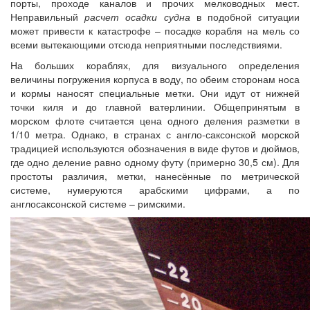
порты, проходе каналов и прочих мелководных мест.
Неправильный
расчет осадки судна
в подобной ситуации
может привести к катастрофе – посадке корабля на мель со
всеми вытекающими отсюда неприятными последствиями.
На больших кораблях, для визуального определения
величины погружения корпуса в воду, по обеим сторонам носа
и кормы наносят специальные метки. Они идут от нижней
точки киля и до главной ватерлинии. Общепринятым в
морском флоте считается цена одного деления разметки в
1/10 метра. Однако, в странах с англо-саксонской морской
традицией используются обозначения в виде футов и дюймов,
где одно деление равно одному футу (примерно 30,5 см). Для
простоты различия, метки, нанесённые по метрической
системе, нумеруются арабскими цифрами, а по
англосаксонской системе – римскими.