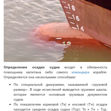
Определение осадки судна
входит в обязанность
помощника капитана либо самого
командира
корабля.
Определяется она несколькими способами:
По специальной диаграмме, называемой «грузовой
размер». В ходе исчислений выводится грузовая шкала,
которая является основным грузовым документом
судов.
По показателям кормовой (Тк) и носовой (Тн) осадок
находится средняя осадка судна (Тср): Тк х Тн = Тср.