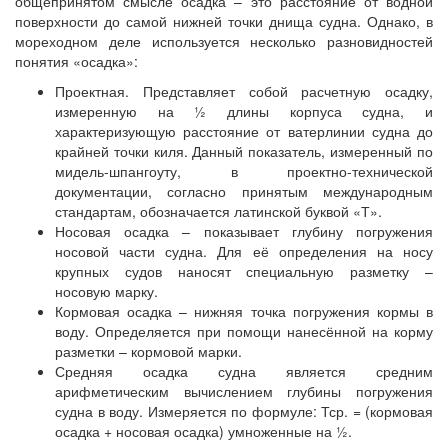
общепринятом смысле осадка – это расстояние от водной
поверхности до самой нижней точки днища судна. Однако, в
мореходном деле используется несколько разновидностей
понятия «осадка»:
Проектная. Представляет собой расчетную осадку,
измеренную на ½ длины корпуса судна, и
характеризующую расстояние от ватерлинии судна до
крайней точки киля. Данный показатель, измеренный по
мидель-шпангоуту, в проектно-технической
документации, согласно принятым международным
стандартам, обозначается латинской буквой «Т».
Носовая осадка – показывает глубину погружения
носовой части судна. Для её определения на носу
крупных судов наносят специальную разметку –
носовую марку.
Кормовая осадка – нижняя точка погружения кормы в
воду. Определяется при помощи нанесённой на корму
разметки – кормовой марки.
Средняя осадка судна является средним
арифметическим вычислением глубины погружения
судна в воду. Измеряется по формуле: Тср. = (кормовая
осадка + носовая осадка) умноженные на ½.