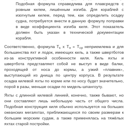
Подобная формула справедлива для плавсредств с
ровным килем, лишённым изгиба. Для кораблей с
изогнутым килем, перед тем, как определить осадку
судна, потребуется внести в данную формулу поправки
в виде коэффициента изгиба киля. Этот показатель
должен быть указан в технической документации
корабля.
Соответственно, формула Т
х Т
= Т
неприемлема и для
к
н
ср
большинства яхт и лодок, имеющих киль, а также швертботов
из-за конструктивной особенности киля. Киль яхты и
швертбота представляют собой не выступ в виде балки,
проходящей от носа до кормы, а узкий «плавник»,
выступающий из днища по центру корпуса. В результате
осадка килевой яхты по корме или по носу будет значительно,
порой в разы, меньше осадки по мидель-шпангоуту.
Яхты с длинной килевой линией, конечно, также бывают, но
они составляют лишь небольшую часть от общего числа.
Подобная конструкция киля обычно используется на больших
океанских мегаяхтах, приближающихся по своим размерам к
большим морским судам, а также применялась на тяжёлых
яхтах старой постройки.