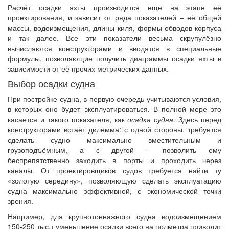
Расчёт осадки яхты производится ещё на этапе её
проектирования, и зависит от ряда показателей – её общей
массы, водоизмещения, длины киля, формы обводов корпуса
и так далее. Все эти показатели весьма скрупулёзно
вычисляются конструкторами и вводятся в специальные
формулы, позволяющие получить диаграммы осадки яхты в
зависимости от её прочих метрических данных.
Выбор осадки судна
При постройке судна, в первую очередь учитываются условия,
в которых оно будет эксплуатироваться. В полной мере это
касается и такого показателя, как
осадка судна
. Здесь перед
конструкторами встаёт дилемма: с одной стороны, требуется
сделать судно максимально вместительным и
грузоподъёмным, а с другой – позволить ему
беспрепятственно заходить в порты и проходить через
каналы. От проектировщиков судов требуется найти ту
«золотую середину», позволяющую сделать эксплуатацию
судна максимально эффективной, с экономической точки
зрения.
Например, для крупнотоннажного судна водоизмещением
150-250 тыс.т уменьшение осадки всего на полметра приводит