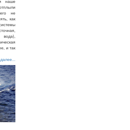
ли наше
 отплыли
его не
ть, как
системы
точная,
вода),
ическая
е, и так
 далее...