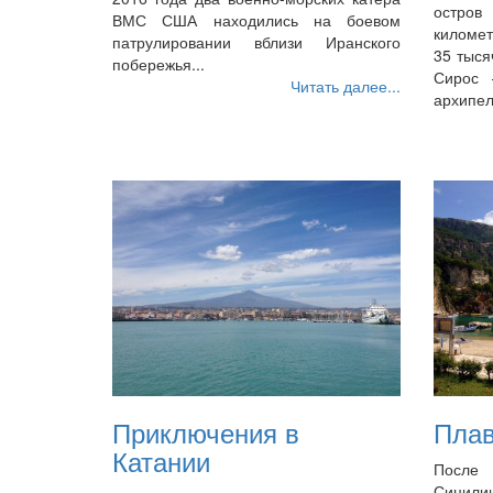
остро
ВМС США находились на боевом
киломе
патрулировании вблизи Иранского
35 тыся
побережья...
Сирос 
Читать далее...
архипел
Приключения в
Плав
Катании
После 
Сицилии