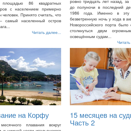
ровно тридцать лет назад, за
в площадью 86 квадратных
до полуночи в последний де
тров с населением примерно
1986 года. Именно в эту
ч человек. Принято считать, что
безветренную ночь у хода в а
– самый населенный остров
Новороссийского порта было 
ага...
столкнуться двум огромны
Читать далее...
освещённым судам...
Читать
ание на Корфу
15 месяцев на суд
Часть 2
месячного плавания вокруг
 и нижней части итальянского