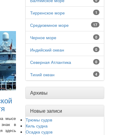
Балтийское море
0
Тирренское море
1
Средиземное море
17
Черное море
0
Индийский океан
0
Северная Атлантика
0
Тихий океан
4
Архивы
ской
тя
Новые записи
на мысе
Трюмы судов
 знак в
Киль судна
ся здесь
Осадка судов