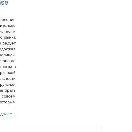
nse
явления
ительно
я, но и
го рынка
я радует
должая
новинок.
о она не
ранным в
ри всей
ьности
круизная
не брать
совсем
оторым
 далее...