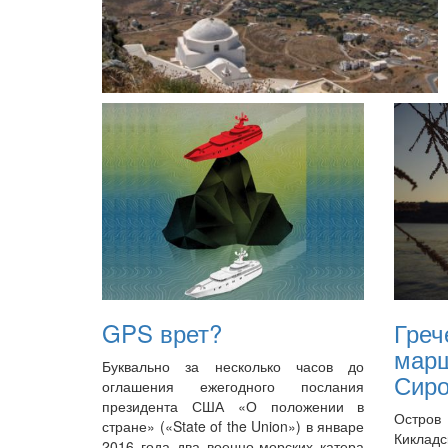
GPS врет?
Греч
мар
Буквально за несколько часов до
Сир
оглашения ежегодного послания
президента США «О положении в
Остров
стране» («State of the Union») в январе
Киклад
2016 года два военно-морских катера