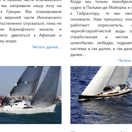
Когда мы только приобре
, мы направили нашу яхту на
судно в Пальма-де-Майорка и
 к Греции. Мы планировали
к Гибралтару, то мы нич
 с верхней части Ионического
понимали. Нам пришлось поня
постепенно спускаться, пока не
работают: опреснитель, 
нем Коринфского канала, и
черной/серой/чистой воды (с
него двигаться к Афинам и
отработанная и чистая 
му морю.
шлюпбалки, лебёдка, гидравл
Читать далее...
система и так далее, и так дале
далее...
Читать