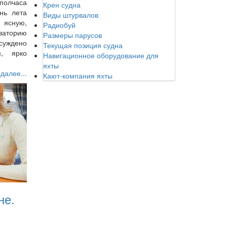
 полчаса
Крен судна
нь лета
Виды штурвалов
 ясную,
Радиобуй
кваторию
Размеры парусов
суждено
Текущая позиция судна
м, ярко
Навигационное оборудование для
яхты
 далее...
Кают-компания яхты
не.