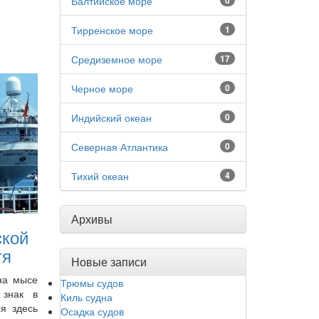
Балтийское море
0
Тирренское море
1
Средиземное море
17
Черное море
0
Индийский океан
0
Северная Атлантика
0
Тихий океан
4
Архивы
ской
тя
Новые записи
на мысе
Трюмы судов
 знак в
Киль судна
ся здесь
Осадка судов