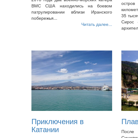
остро
ВМС США находились на боевом
киломе
патрулировании вблизи Иранского
35 тыся
побережья...
Сирос 
Читать далее...
архипел
Приключения в
Плав
Катании
После 
Сицилии