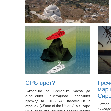
GPS врет?
Греч
мар
Буквально за несколько часов до
Сир
оглашения ежегодного послания
президента США «О положении в
Остров
стране» («State of the Union») в январе
Киклад
2016 года два военно-морских катера