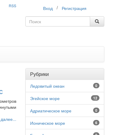
RSS
/
Вход
Регистрация
Рубрики
Ледовитый океан
0
с
Эгейское море
12
лометров
инутыми
Адриатическое море
0
 далее...
Ионическое море
6