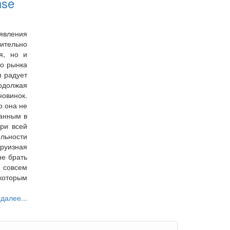
nse
явления
ительно
я, но и
го рынка
я радует
должая
новинок.
о она не
ранным в
ри всей
ьности
круизная
не брать
совсем
оторым
 далее...