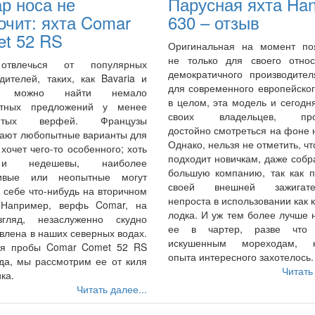
р носа не
Парусная яхта Ha
очит: яхта Comar
630 – отзыв
t 52 RS
Оригинальная на момент по
не только для своего относ
отвлечься от популярных
демократичного производител
дителей, таких, как Bavaria и
для современного европейско
, можно найти немало
в целом, эта модель и сегодн
тных предложений у менее
своих владельцев, про
витых верфей. Французы
достойно смотреться на фоне 
гают любопытные варианты для
Однако, нельзя не отметить, чт
о хочет чего-то особенного; хоть
подходит новичкам, даже соб
и недешевы, наиболее
большую компанию, так как п
ивые или неопытные могут
своей внешней зажигател
 себе что-нибудь на вторичном
непроста в использовании как 
 Например, верфь Comar, на
лодка. И уж тем более лучше 
гляд, незаслуженно скудно
ее в чартер, разве что 
влена в наших северных водах.
искушенным мореходам, к
ля пробы Comar Comet 52 RS
опыта интересного захотелось.
да, мы рассмотрим ее от киля
Читать
ика.
Читать далее...