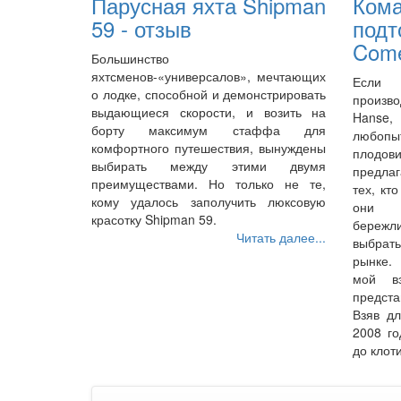
Парусная яхта Shipman
Кома
59 - отзыв
подт
Come
Большинство
яхтсменов-«универсалов», мечтающих
Если 
о лодке, способной и демонстрировать
произво
выдающиеся скорости, и возить на
Hanse
борту максимум стаффа для
любопы
комфортного путешествия, вынуждены
плодо
выбирать между этими двумя
предла
преимуществами. Но только не те,
тех, кт
кому удалось заполучить люксовую
они 
красотку Shipman 59.
бережл
Читать далее...
выбрать
рынке.
мой вз
предста
Взяв д
2008 го
до клот