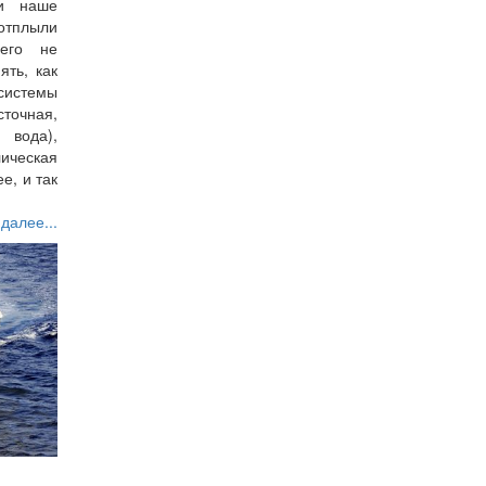
ли наше
 отплыли
его не
ть, как
системы
точная,
вода),
ическая
е, и так
 далее...