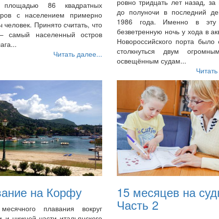
ровно тридцать лет назад, за
в площадью 86 квадратных
до полуночи в последний де
тров с населением примерно
1986 года. Именно в эту
ч человек. Принято считать, что
безветренную ночь у хода в а
– самый населенный остров
Новороссийского порта было 
ага...
столкнуться двум огромны
Читать далее...
освещённым судам...
Читать
ание на Корфу
15 месяцев на суд
Часть 2
месячного плавания вокруг
 и нижней части итальянского