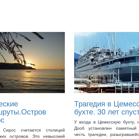
еские
Трагедия в Цемес
шруты.Остров
бухте. 30 лет спус
ос
У входа в Цемесскую бухту, 
Дооб установлен памятный
 Сирос считается столицей
честь трагедии, разыгравшей
ских островов. Это невысокий