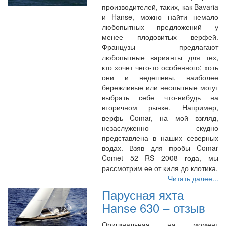
производителей, таких, как Bavaria
и Hanse, можно найти немало
любопытных предложений у
менее плодовитых верфей.
Французы предлагают
любопытные варианты для тех,
кто хочет чего-то особенного; хоть
они и недешевы, наиболее
бережливые или неопытные могут
выбрать себе что-нибудь на
вторичном рынке. Например,
верфь Comar, на мой взгляд,
незаслуженно скудно
представлена в наших северных
водах. Взяв для пробы Comar
Comet 52 RS 2008 года, мы
рассмотрим ее от киля до клотика.
Читать далее...
Парусная яхта
Hanse 630 – отзыв
Оригинальная на момент