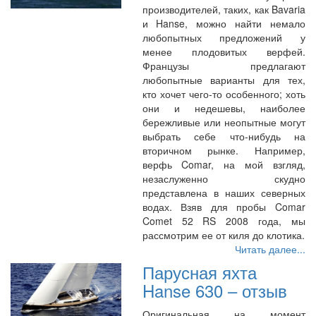
производителей, таких, как Bavaria
и Hanse, можно найти немало
любопытных предложений у
менее плодовитых верфей.
Французы предлагают
любопытные варианты для тех,
кто хочет чего-то особенного; хоть
они и недешевы, наиболее
бережливые или неопытные могут
выбрать себе что-нибудь на
вторичном рынке. Например,
верфь Comar, на мой взгляд,
незаслуженно скудно
представлена в наших северных
водах. Взяв для пробы Comar
Comet 52 RS 2008 года, мы
рассмотрим ее от киля до клотика.
Читать далее...
Парусная яхта
Hanse 630 – отзыв
Оригинальная на момент