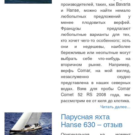
производителей, таких, как Bavaria
и Hanse, можно найти немало
любопытных предложений у
менее плодовитых верфей.
Французы предлагают
любопытные варианты для тех,
кто хочет чего-то особенного; хоть
они и недешевы, наиболее
бережливые или неопытные могут
выбрать себе что-нибудь на
вторичном рынке. Например,
верфь Comar, на мой взгляд,
незаслуженно скудно
представлена в наших северных
водах. Взяв для пробы Comar
Comet 52 RS 2008 года, мы
рассмотрим ее от киля до клотика.
Читать далее...
Парусная яхта
Hanse 630 – отзыв
Оригинальная на момент