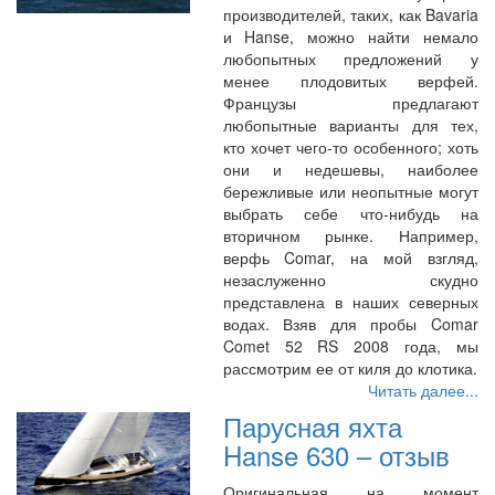
производителей, таких, как Bavaria
и Hanse, можно найти немало
любопытных предложений у
менее плодовитых верфей.
Французы предлагают
любопытные варианты для тех,
кто хочет чего-то особенного; хоть
они и недешевы, наиболее
бережливые или неопытные могут
выбрать себе что-нибудь на
вторичном рынке. Например,
верфь Comar, на мой взгляд,
незаслуженно скудно
представлена в наших северных
водах. Взяв для пробы Comar
Comet 52 RS 2008 года, мы
рассмотрим ее от киля до клотика.
Читать далее...
Парусная яхта
Hanse 630 – отзыв
Оригинальная на момент