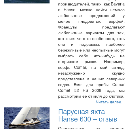
производителей, таких, как Bavaria
и Hanse, можно найти немало
любопытных предложений у
менее плодовитых верфей.
Французы предлагают
любопытные варианты для тех,
кто хочет чего-то особенного; хоть
они и недешевы, наиболее
бережливые или неопытные могут
выбрать себе что-нибудь на
вторичном рынке. Например,
верфь Comar, на мой взгляд,
незаслуженно скудно
представлена в наших северных
водах. Взяв для пробы Comar
Comet 52 RS 2008 года, мы
рассмотрим ее от киля до клотика.
Читать далее...
Парусная яхта
Hanse 630 – отзыв
Оригинальная на момент