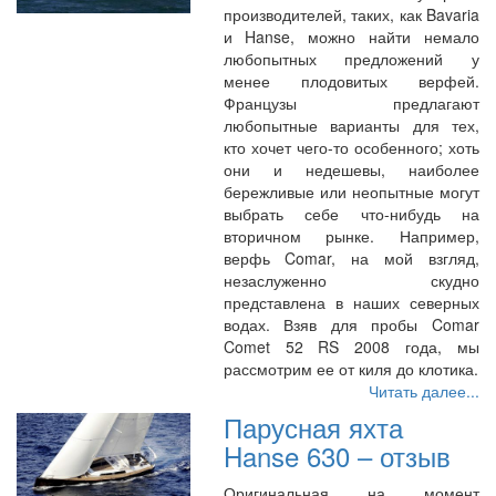
производителей, таких, как Bavaria
и Hanse, можно найти немало
любопытных предложений у
менее плодовитых верфей.
Французы предлагают
любопытные варианты для тех,
кто хочет чего-то особенного; хоть
они и недешевы, наиболее
бережливые или неопытные могут
выбрать себе что-нибудь на
вторичном рынке. Например,
верфь Comar, на мой взгляд,
незаслуженно скудно
представлена в наших северных
водах. Взяв для пробы Comar
Comet 52 RS 2008 года, мы
рассмотрим ее от киля до клотика.
Читать далее...
Парусная яхта
Hanse 630 – отзыв
Оригинальная на момент