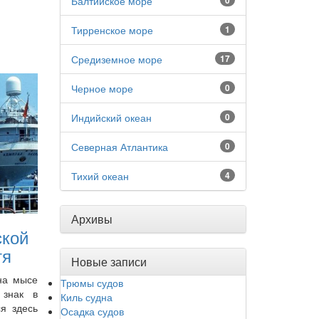
Балтийское море
0
Тирренское море
1
Средиземное море
17
Черное море
0
Индийский океан
0
Северная Атлантика
0
Тихий океан
4
Архивы
ской
тя
Новые записи
на мысе
Трюмы судов
 знак в
Киль судна
ся здесь
Осадка судов