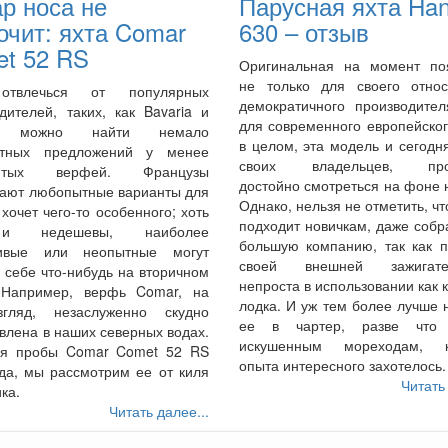
р носа не
Парусная яхта Ha
очит: яхта Comar
630 – отзыв
t 52 RS
Оригинальная на момент по
не только для своего относ
отвлечься от популярных
демократичного производител
дителей, таких, как Bavaria и
для современного европейско
, можно найти немало
в целом, эта модель и сегодн
тных предложений у менее
своих владельцев, про
витых верфей. Французы
достойно смотреться на фоне 
гают любопытные варианты для
Однако, нельзя не отметить, чт
о хочет чего-то особенного; хоть
подходит новичкам, даже соб
и недешевы, наиболее
большую компанию, так как п
ивые или неопытные могут
своей внешней зажигател
 себе что-нибудь на вторичном
непроста в использовании как 
 Например, верфь Comar, на
лодка. И уж тем более лучше 
гляд, незаслуженно скудно
ее в чартер, разве что 
влена в наших северных водах.
искушенным мореходам, к
ля пробы Comar Comet 52 RS
опыта интересного захотелось.
да, мы рассмотрим ее от киля
Читать
ика.
Читать далее...