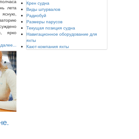
 полчаса
Крен судна
нь лета
Виды штурвалов
 ясную,
Радиобуй
кваторию
Размеры парусов
суждено
Текущая позиция судна
м, ярко
Навигационное оборудование для
яхты
 далее...
Кают-компания яхты
не.