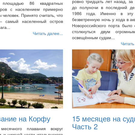
ровно тридцать лет назад, за
в площадью 86 квадратных
до полуночи в последний де
тров с населением примерно
1986 года. Именно в эту
ч человек. Принято считать, что
безветренную ночь у хода в а
– самый населенный остров
Новороссийского порта было 
ага...
столкнуться двум огромны
Читать далее...
освещённым судам...
Читать
ание на Корфу
15 месяцев на суд
Часть 2
месячного плавания вокруг
 и нижней части итальянского