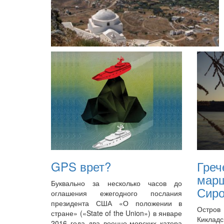
GPS врет?
Греч
мар
Буквально за несколько часов до
Сир
оглашения ежегодного послания
президента США «О положении в
Остров
стране» («State of the Union») в январе
Киклад
2016 года два военно-морских катера