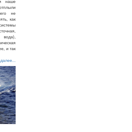
ли наше
 отплыли
его не
ть, как
системы
точная,
вода),
ическая
е, и так
 далее...