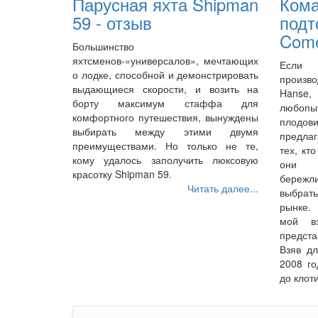
Парусная яхта Shipman
Кома
59 - отзыв
подт
Come
Большинство
яхтсменов-«универсалов», мечтающих
Если 
о лодке, способной и демонстрировать
произво
выдающиеся скорости, и возить на
Hanse
борту максимум стаффа для
любопы
комфортного путешествия, вынуждены
плодо
выбирать между этими двумя
предла
преимуществами. Но только не те,
тех, кт
кому удалось заполучить люксовую
они 
красотку Shipman 59.
бережл
Читать далее...
выбрать
рынке.
мой вз
предста
Взяв д
2008 го
до клот