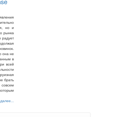
nse
явления
ительно
я, но и
го рынка
я радует
должая
новинок.
о она не
ранным в
ри всей
ьности
круизная
не брать
совсем
оторым
 далее...