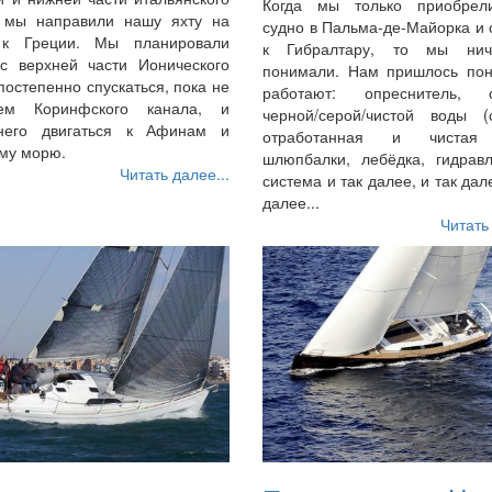
Когда мы только приобре
, мы направили нашу яхту на
судно в Пальма-де-Майорка и
 к Греции. Мы планировали
к Гибралтару, то мы нич
 с верхней части Ионического
понимали. Нам пришлось поня
постепенно спускаться, пока не
работают: опреснитель, 
нем Коринфского канала, и
черной/серой/чистой воды (с
него двигаться к Афинам и
отработанная и чистая 
му морю.
шлюпбалки, лебёдка, гидравл
Читать далее...
система и так далее, и так дале
далее...
Читать