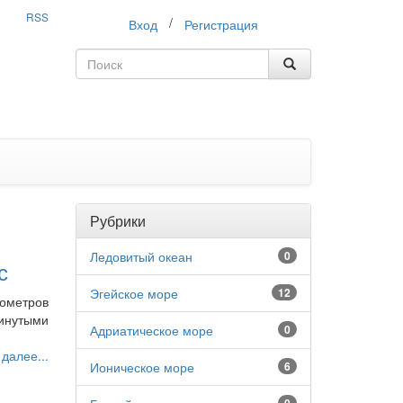
RSS
/
Вход
Регистрация
Рубрики
Ледовитый океан
0
с
Эгейское море
12
лометров
инутыми
Адриатическое море
0
 далее...
Ионическое море
6