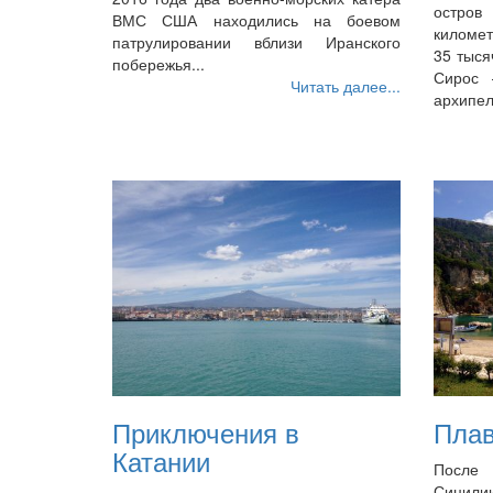
остро
ВМС США находились на боевом
киломе
патрулировании вблизи Иранского
35 тыся
побережья...
Сирос 
Читать далее...
архипел
Приключения в
Плав
Катании
После 
Сицилии