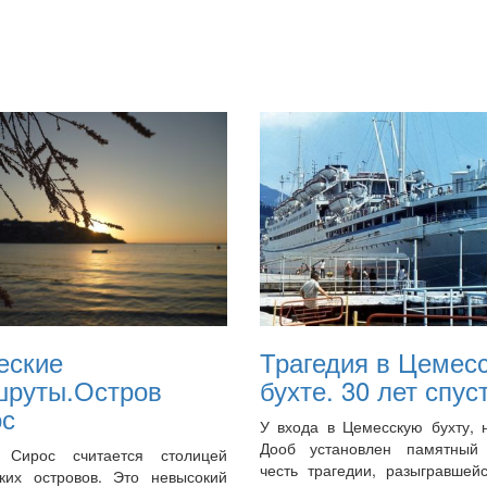
еские
Трагедия в Цемес
шруты.Остров
бухте. 30 лет спус
ос
У входа в Цемесскую бухту, 
Дооб установлен памятный
 Сирос считается столицей
честь трагедии, разыгравшей
ских островов. Это невысокий