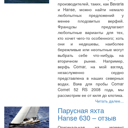
производителей, таких, как Bavaria
и Hanse, можно найти немало
любопытных предложений у
менее плодовитых верфей.
Французы предлагают
любопытные варианты для тех,
кто хочет чего-то особенного; хоть
они и недешевы, наиболее
бережливые или неопытные могут
выбрать себе что-нибудь на
вторичном рынке. Например,
верфь Comar, на мой взгляд,
незаслуженно скудно
представлена в наших северных
водах. Взяв для пробы Comar
Comet 52 RS 2008 года, мы
рассмотрим ее от киля до клотика.
Читать далее...
Парусная яхта
Hanse 630 – отзыв
Оригинальная на момент