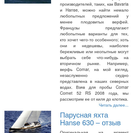
производителей, таких, как Bavaria
и Hanse, можно найти немало
любопытных предложений у
менее плодовитых верфей.
Французы предлагают
любопытные варианты для тех,
кто хочет чего-то особенного; хоть
они и недешевы, наиболее
бережливые или неопытные могут
выбрать себе что-нибудь на
вторичном рынке. Например,
верфь Comar, на мой взгляд,
незаслуженно скудно
представлена в наших северных
водах. Взяв для пробы Comar
Comet 52 RS 2008 года, мы
рассмотрим ее от киля до клотика.
Читать далее...
Парусная яхта
Hanse 630 – отзыв
Оригинальная на момент