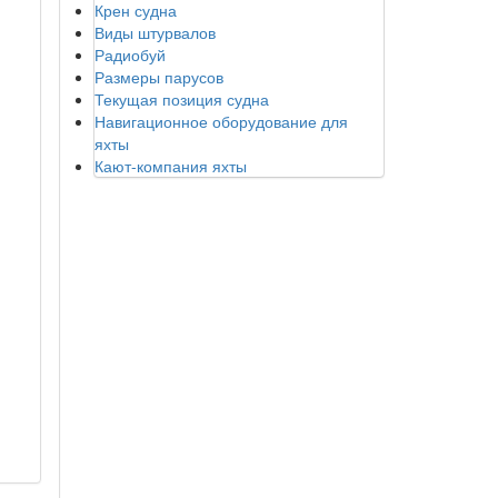
Крен судна
Виды штурвалов
Радиобуй
Размеры парусов
Текущая позиция судна
Навигационное оборудование для
яхты
Кают-компания яхты