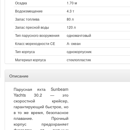
Осадка
1.70 м
Водоизмещение
4.3 т
Запас топлива
80 л
Запас пресной воды
120 л
Тип парусного вооружения
одномачтовый
Класс мореходности CE
А- океан
Тип корпуса
однокорпусник
Материал корпуса
стеклопластик
Описание
Парусная яхта Sunbeam
Yachts 30.2 — это
скоростной крейсер,
гарантирующий быстрое, но
в то же время, безопасное
плавание. Прочный
корпус
предохраняет
фюзеляж от сильных