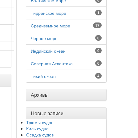
Балтийское море
0
Тирренское море
1
Средиземное море
17
Черное море
0
Индийский океан
0
Северная Атлантика
0
Тихий океан
4
Архивы
Новые записи
Трюмы судов
Киль судна
Осадка судов