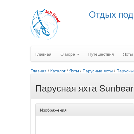
Отдых под
Главная
О море
Путешествия
Яхты
Главная
/
Каталог
/
Яхты
/
Парусные яхты
/
Парусны
Парусная яхта Sunbeam
Изображения