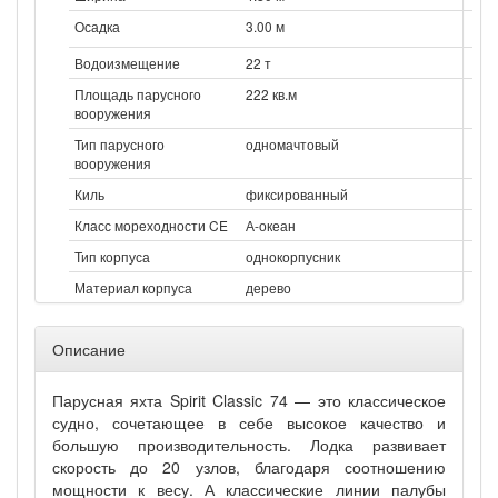
Осадка
3.00 м
Водоизмещение
22 т
Площадь парусного
222 кв.м
вооружения
Тип парусного
одномачтовый
вооружения
Киль
фиксированный
Класс мореходности CE
А-океан
Тип корпуса
однокорпусник
Материал корпуса
дерево
Описание
Парусная яхта Spirit Classic 74 — это классическое
судно, сочетающее в себе высокое качество и
большую производительность. Лодка развивает
скорость до 20 узлов, благодаря соотношению
мощности к весу. А классические линии палубы