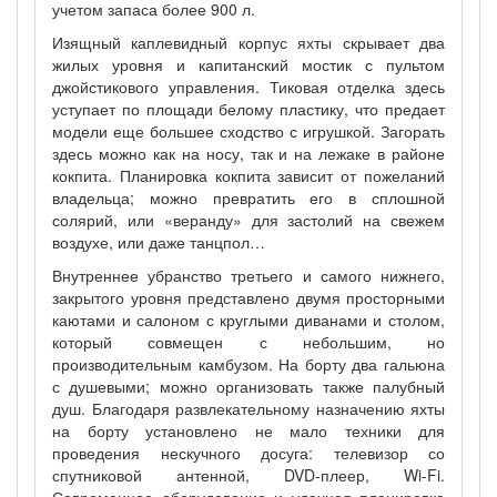
учетом запаса более 900 л.
Изящный каплевидный корпус яхты скрывает два
жилых уровня и капитанский мостик с пультом
джойстикового управления. Тиковая отделка здесь
уступает по площади белому пластику, что предает
модели еще большее сходство с игрушкой. Загорать
здесь можно как на носу, так и на лежаке в районе
кокпита. Планировка кокпита зависит от пожеланий
владельца; можно превратить его в сплошной
солярий, или «веранду» для застолий на свежем
воздухе, или даже танцпол…
Внутреннее убранство третьего и самого нижнего,
закрытого уровня представлено двумя просторными
каютами и салоном с круглыми диванами и столом,
который совмещен с небольшим, но
производительным камбузом. На борту два гальюна
с душевыми; можно организовать также палубный
душ. Благодаря развлекательному назначению яхты
на борту установлено не мало техники для
проведения нескучного досуга: телевизор со
спутниковой антенной, DVD-плеер, Wi-Fi.