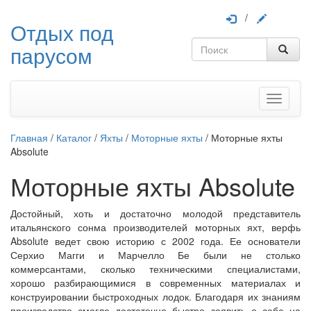
/
Отдых под
парусом
Меню
Главная
/
Каталог
/
Яхты
/
Моторные яхты
/
Моторные яхты
Absolute
Моторные яхты Absolute
Достойный, хоть и достаточно молодой представитель
итальянского сонма производителей моторных яхт, верфь
Absolute ведет свою историю с 2002 года. Ее основатели
Серхио Магги и Марчелло Бе были не столько
коммерсантами, сколько техническими специалистами,
хорошо разбирающимися в современных материалах и
конструировании быстроходных лодок. Благодаря их знаниям
производство смогло достаточно быстро заявить о себе на