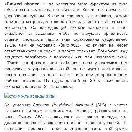
«Crewed charter» –
по условиям этого фрахтования яхта
обязательно комплектуется экипажем. Клиент не отвечает за
управление судном. В состав экипажа, как правило, входит
капитан и матросы, а в состав команды может включаться и
кок-стюард. Сопровождающий экипаж находится в зоне,
отдельной от заказчика, чтобы не нарушать приватность
отдыха. Стоимость такого вида фрахтования существенно
выше, чем на условиях «Bare-boat», но клиент не несет
ответственности за судно, а просто отдыхает. Возможно, ему
придется поработать с парусами или при швартовке яхты.
Такой вид фрахтования выбирают, если у заказчика нет
лицензии на управление яхтой, он не имеет достаточного
опыта плавания на яхте такого типа или в предстоящем
районе плавания. На судах длиной до 20 м численность
экипажа составляет 2 – 3 человека.
На условиях Advance Provisional Allotment
(APA) в чартер
включают питание с напитками, топливо, развлечения на
воде. Сумму APA выплачивают до начала аренды, это
делается после согласования полного перечня условий. По
окончанию аренды — неиспользованная часть этой суммы