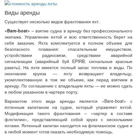
Виды аренды
Существует несколько видов фрахтования яхт.
«Bare-boat»
– взятие судна в аренду без профессионального
экипажа. Управление яхтой и всю ответственность берет на
себя заказчик. Яхта комплектуется в полном объеме для
безопасного плавания: спасательным имуществом,
устройствами радиосвязи, средствами аварийной
сигнализации (аварийный буй EPIRB, сигнальные красные
ракеты). На яхте имеется полный запас топлива и воды. По
окончанию круиза — яхту возвращают владельцу,
укомплектованную в том же объеме, как перед взятием в
аренду. По соглашению с владельцем яхты — ее можно сдать
в любом указанном в чартере порту.
Вариантом этого вида аренды является «Bare-boat» с
яхтенным капитаном на судне, который управляет яхтой.
Модификация такого фрахтования – «чартер в составе
флотилии», представляющий собой круиз с несколькими
яхтами. Яхтенный капитан находится на флагманском судне и
в любой момент готов оказать необходимую помощь.