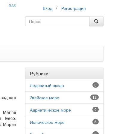
RSS
/
Вход
Регистрация
Рубрики
Ледовитый океан
0
 водного
Эгейское море
12
Адриатическое море
0
 Marine
a, Iveco.
Ионическое море
6
та Марин