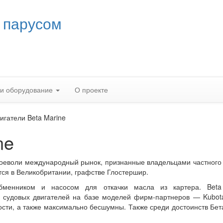
 парусом
 и оборудование
О проекте
игатели Beta Marine
ne
воеволи международный рынок, признанные владельцами частного
тся в Великобритании, графстве Глостершир.
бменником и насосом для откачки масла из картера.
Beta
но судовых двигателей на базе моделей фирм-партнеров —
Kubot
ости, а также максимально бесшумны. Также среди достоинств Бе