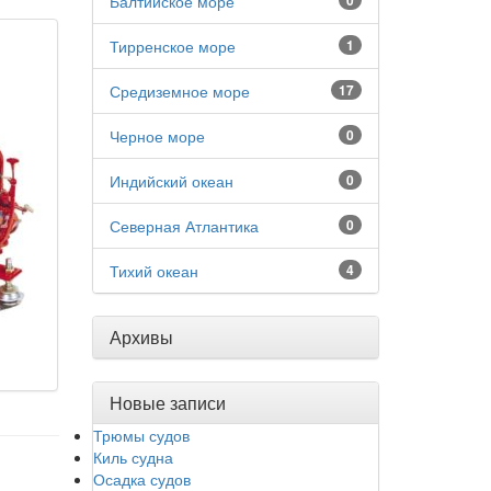
Балтийское море
0
Тирренское море
1
Средиземное море
17
Черное море
0
Индийский океан
0
Северная Атлантика
0
Тихий океан
4
Архивы
Новые записи
Трюмы судов
Киль судна
Осадка судов