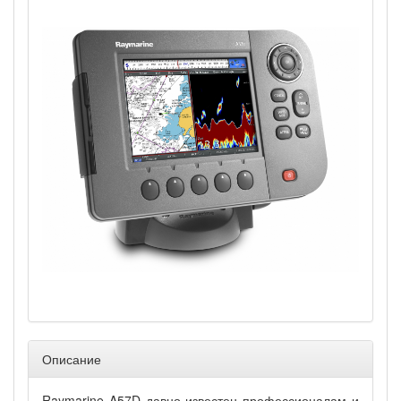
Описание
Raymarine A57D давно известен профессионалам и