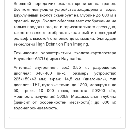
Внешний передатчик эхолота крепится на транец.
Все комплектующие устройства защищены от воды.
Двухлучевый эхолот сканирует на глубине до 600 м в
пресной воде. Эхолот обеспечивает отображение не
только продольного, но и горизонтального среза дна;
также позволяет отображать стаи рыб и подводный
рельеф с высокой степенью детализации, благодаря
технологии High Definition Fish Imaging.
Технические характеристики эхолота-картплоттера
Raymarine A57D фирмы Raymarine:
Антенна: внутренняя, вес: 0,85 кг, разрешение
дисплея: 640×480 пикс., размеры устройства:
225x159x43 мм; экран: 14,5 см (диагональ), тип
дисплея: TFT, путевые точки: до 1200, маршруты: до
50, треки: 10 000 точек; частота: 50/200 кГц,
мощность излучения: 500Вт; Максимальная глубина
(зависит от особенностей местности): до 600 м;
водонепроницаемо
сть.