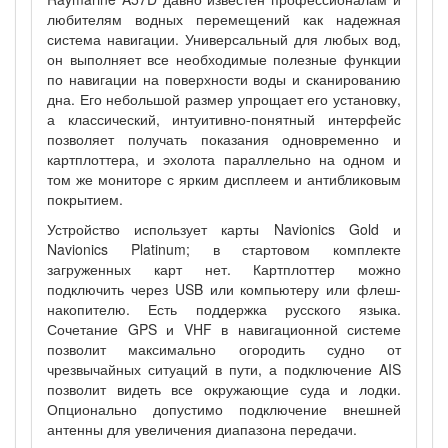
любителям водных перемещений как надежная
система навигации. Универсальный для любых вод,
он выполняет все необходимые полезные функции
по навигации на поверхности воды и сканированию
дна. Его небольшой размер упрощает его установку,
а классический, интуитивно-понят
ный интерфейс
позволяет получать показания одновременно и
картплоттера, и эхолота параллельно на одном и
том же мониторе с ярким дисплеем и антибликовым
покрытием.
Устройство использует карты Navionics Gold и
Navionics Platinum; в стартовом комплекте
загруженных карт нет. Картплоттер можно
подключить через USB или компьютеру или флеш-
накопителю. Есть поддержка русского языка.
Сочетание GPS и VHF в навигационной системе
позволит максимально огородить судно от
чрезвычайных ситуаций в пути, а подключение AIS
позволит видеть все окружающие суда и лодки.
Опционально допустимо подключение внешней
антенны для увеличения диапазона передачи.