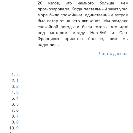
20 узлов, что немного больше, чем
прогнозировали. Когда пастельный закат угас,
море было спокойным, единственным ветром
был ветер от нашего движения. Мы ожидали
спокойной погоды и были готовы, что идти
под мотором между Неа-Бэй и Сан-
Франциско придется больше, чем мы
надеялись.
Читать далее...
«
1
2
3
4
5
6
7
8
9