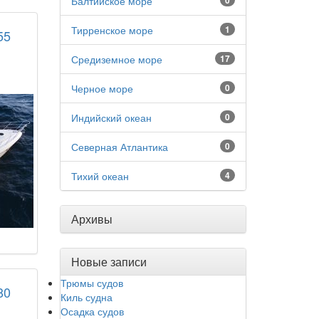
Балтийское море
0
Тирренское море
1
55
Средиземное море
17
Черное море
0
Индийский океан
0
Северная Атлантика
0
Тихий океан
4
Архивы
Новые записи
Трюмы судов
80
Киль судна
Осадка судов