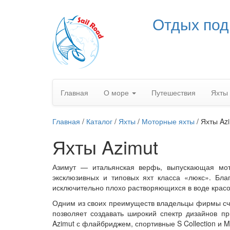
Отдых под
Главная
О море
Путешествия
Яхты
Главная
/
Каталог
/
Яхты
/
Моторные яхты
/
Яхты Az
Яхты Azimut
Азимут — итальянская верфь, выпускающая мот
эксклюзивных и типовых яхт класса «люкс». Бла
исключительно плохо растворяющихся в воде красо
Одним из своих преимуществ владельцы фирмы счи
позволяет создавать широкий спектр дизайнов 
Azimut
с флайбриджем, спортивные
S Collection
и M