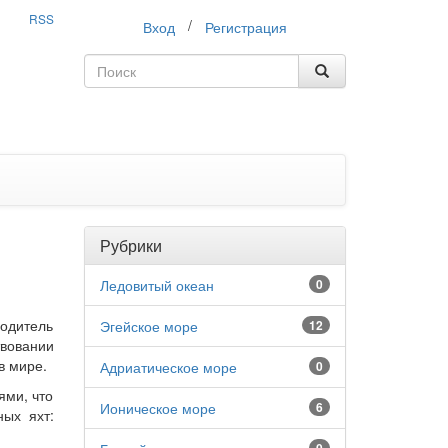
RSS
/
Вход
Регистрация
Рубрики
Ледовитый океан
0
одитель
Эгейское море
12
твовании
в мире.
Адриатическое море
0
ями, что
Ионическое море
6
ых яхт: