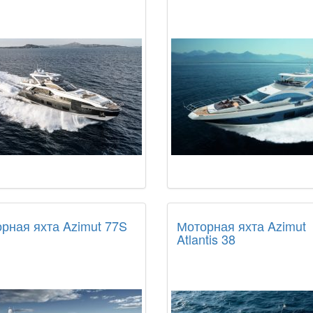
рная яхта Azimut 77S
Моторная яхта Azimut
Atlantis 38