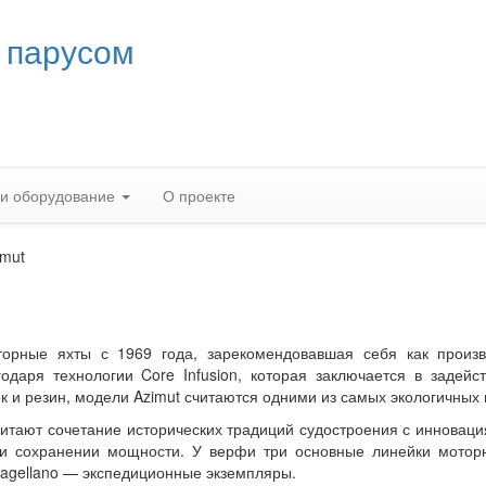
 парусом
 и оборудование
О проекте
imut
орные яхты с 1969 года, зарекомендовавшая себя как произв
годаря технологии
Core Infusion, которая заключается в задейс
к и резин, модели
Azimut
считаются одними из самых экологичных 
тают сочетание исторических традиций судостроения с инноваци
при сохранении мощности. У
верфи три основные линейки моторн
agellano — экспедиционные экземпляры.