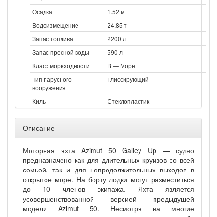
Осадка
1.52 м
Водоизмещение
24.85 т
Запас топлива
2200 л
Запас пресной воды
590 л
Класс мореходности
B — Море
Тип парусного
Глиссирующий
вооружения
Киль
Стеклопластик
Описание
Моторная яхта Azimut 50 Galley Up — судно
предназначено как для длительных круизов со всей
семьей, так и для непродолжительных выходов в
открытое море. На борту лодки могут разместиться
до 10 членов экипажа. Яхта является
усовершенствованной версией предыдущей
модели Azimut 50. Несмотря на многие