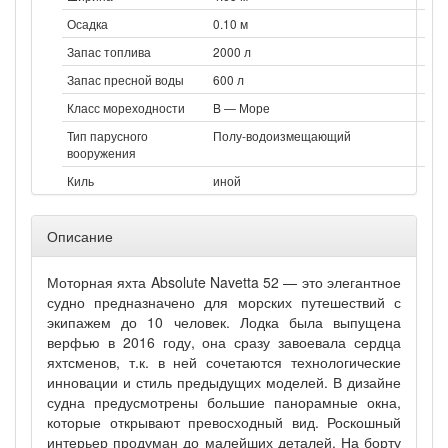
Осадка
0.10 м
Запас топлива
2000 л
Запас пресной воды
600 л
Класс мореходности
B — Море
Тип парусного
Полу-водоизмещающий
вооружения
Киль
иной
Описание
Моторная яхта Absolute Navetta 52 — это элегантное
судно предназначено для морских путешествий с
экипажем до 10 человек. Лодка была выпущена
верфью в 2016 году, она сразу завоевала сердца
яхтсменов, т.к. в ней сочетаются технологические
инновации и стиль предыдущих моделей. В дизайне
судна предусмотрены большие панорамные окна,
которые открывают превосходный вид. Роскошный
интерьер продуман до малейших деталей. На борту