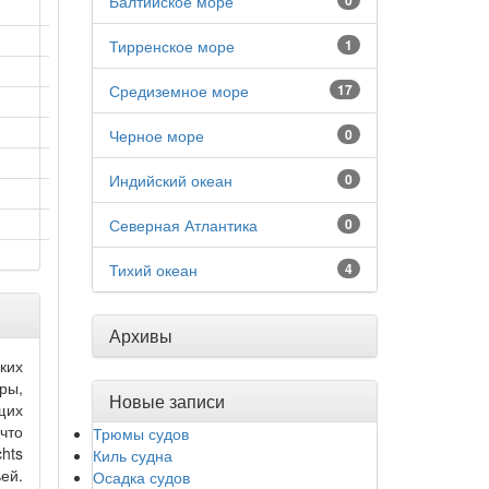
Балтийское море
0
Тирренское море
1
Средиземное море
17
Черное море
0
Индийский океан
0
Северная Атлантика
0
Тихий океан
4
Архивы
ких
ры,
Новые записи
щих
что
Трюмы судов
hts
Киль судна
ей.
Осадка судов