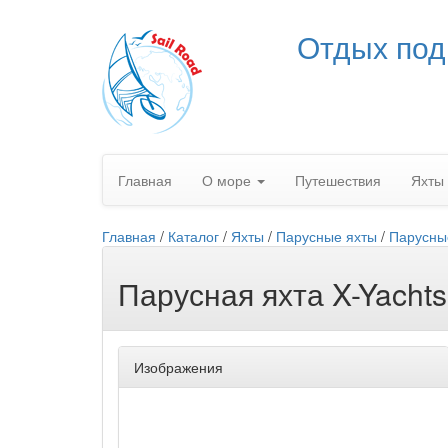
Отдых под
Главная
О море
Путешествия
Яхты
Главная
/
Каталог
/
Яхты
/
Парусные яхты
/
Парусные
Парусная яхта X-Yachts
Изображения