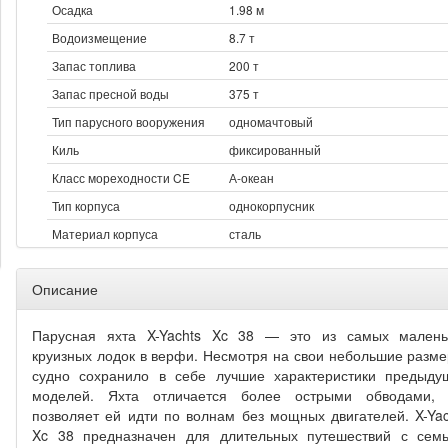
Осадка
1.98 м
Водоизмещение
8.7 т
Запас топлива
200 т
Запас пресной воды
375 т
Тип парусного вооружения
одномачтовый
Киль
фиксированный
Класс мореходности CE
А-океан
Тип корпуса
однокорпусник
Материал корпуса
сталь
Описание
Парусная яхта X-Yachts Xc 38 — это из самых малень
круизных лодок в верфи. Несмотря на свои небольшие разме
судно сохранило в себе лучшие характеристики предыду
моделей. Яхта отличается более острыми обводами, 
позволяет ей идти по волнам без мощных двигателей. X-Yac
Xc 38 предназначен для длительных путешествий с семь