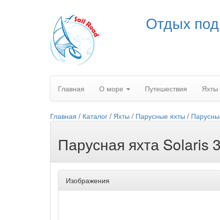
Отдых под
Главная
О море
Путешествия
Яхты
Главная
/
Каталог
/
Яхты
/
Парусные яхты
/
Парусные
Парусная яхта Solaris 
Изображения