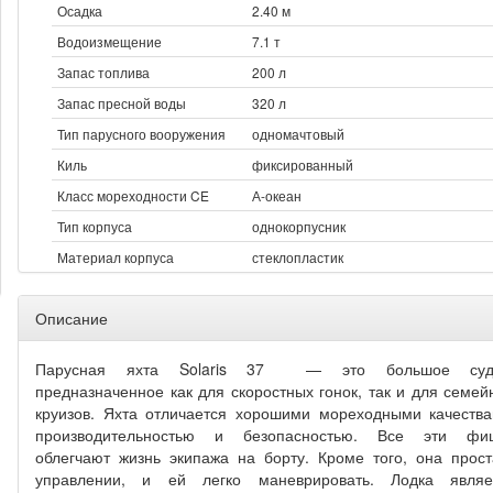
Осадка
2.40 м
Водоизмещение
7.1 т
Запас топлива
200 л
Запас пресной воды
320 л
Тип парусного вооружения
одномачтовый
Киль
фиксированный
Класс мореходности CE
А-океан
Тип корпуса
однокорпусник
Материал корпуса
стеклопластик
Описание
Парусная яхта Solaris 37 — это большое суд
предназначенное как для скоростных гонок, так и для семей
круизов. Яхта отличается хорошими мореходными качества
производительностью и безопасностью. Все эти фи
облегчают жизнь экипажа на борту. Кроме того, она прост
управлении, и ей легко маневрировать.
Лодка являе