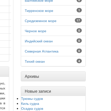
Балтийское море
0
Тирренское море
1
Средиземное море
17
Черное море
0
Индийский океан
0
Северная Атлантика
0
Тихий океан
4
Архивы
но,
ных
Новые записи
ми,
шки
Трюмы судов
а в
Киль судна
тся
Осадка судов