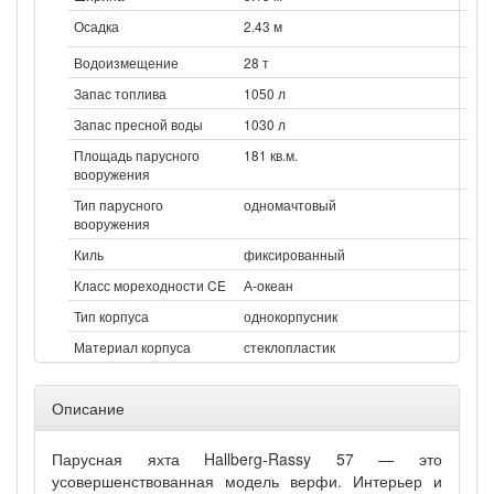
Осадка
2.43 м
Водоизмещение
28 т
Запас топлива
1050 л
Запас пресной воды
1030 л
Площадь парусного
181 кв.м.
вооружения
Тип парусного
одномачтовый
вооружения
Киль
фиксированный
Класс мореходности CE
А-океан
Тип корпуса
однокорпусник
Материал корпуса
стеклопластик
Описание
Парусная яхта Hallberg-Rassy 57 — это
усовершенствованная модель верфи. Интерьер и