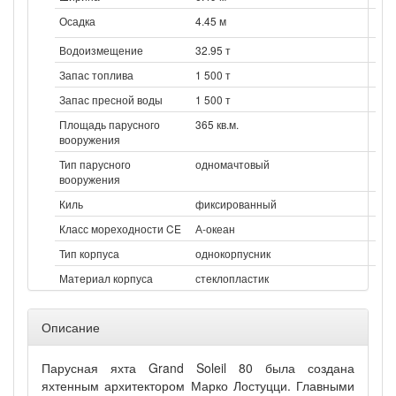
Осадка
4.45 м
Водоизмещение
32.95 т
Запас топлива
1 500 т
Запас пресной воды
1 500 т
Площадь парусного
365 кв.м.
вооружения
Тип парусного
одномачтовый
вооружения
Киль
фиксированный
Класс мореходности CE
А-океан
Тип корпуса
однокорпусник
Материал корпуса
стеклопластик
Описание
Парусная яхта Grand Soleil 80 была создана
яхтенным архитектором Марко Лостуцци. Главными