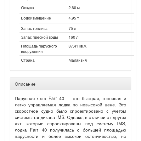
Осадка
2.60 м
Водоизмещение
4.95 т
Запас топлива
75 л
Запас пресной воды
160 л
Площадь парусного
87.41 кв.м.
вооружения
Страна
Малайзия
Описание
Парусная яхта Farr 40 — это быстрая, гоночная и
легко управляемая лодка по невысокой цене. Это
скоростное судно было спроектировано с учетом
системы гандикапа IMS. Однако, в отличии от других
яхт, которые спроектированы под систему IMS,
лодка Farr 40 получилась с большей площадью
парусности и более высокой остойчивостью, но