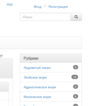
RSS
/
Вход
Регистрация
27
Рубрики
Ледовитый океан
0
Эгейское море
12
Адриатическое море
0
Ионическое море
6