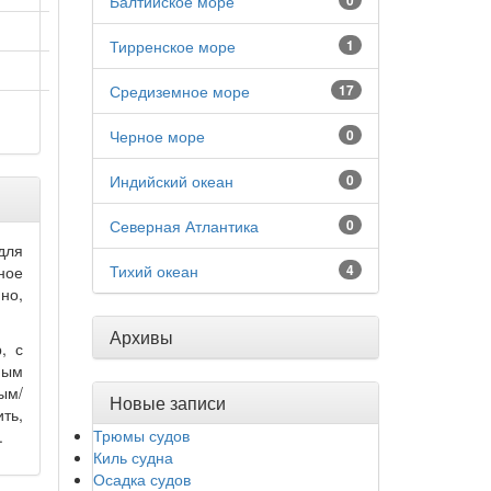
Балтийское море
0
Тирренское море
1
Средиземное море
17
Черное море
0
Индийский океан
0
Северная Атлантика
0
для
Тихий океан
4
ное
но,
Архивы
, с
ным
ым/
Новые записи
ть,
Трюмы судов
.
Киль судна
Осадка судов