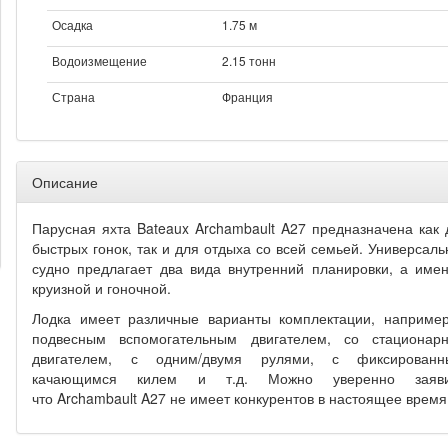
Осадка
1.75 м
Водоизмещение
2.15 тонн
Страна
Франция
Описание
Парусная яхта Bateaux Archambault A27 предназначена как 
быстрых гонок, так и для отдыха со всей семьей. Универсаль
судно предлагает два вида внутренний планировки, а имен
круизной и гоночной.
Лодка имеет различные варианты комплектации, например
подвесным вспомогательным двигателем, со стационар
двигателем, с одним/двумя рулями, с фиксированн
качающимся килем и т.д. Можно уверенно заяви
что Archambault A27 не имеет конкурентов в настоящее время