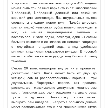
У прочного стеклопластикового корпуса 455 модели
может быть три разных варианта киля: классический
Т-образный, L-образный длинный или такой же
короткий для мелководья. Два штурвальных колеса
соединены с одним пером руля. Палуба широкая,
крытая тиком; невысокая рубка плавно переходит в
нос, не мешая перемещениям экипажа и
пассажиров. У этой лодки, пожалуй, один из самый
больших кокпитов в ее классе; он неплохо защищен
от случайных попаданий воды, а под удобными
мягкими сидениями скрываются рундуки. В носовой
части палубы также есть рундук под большой склад
такелажа.
Сквозь 20 иллюминаторов внутрь яхты проникает
достаточно света. Кают может быть от двух до
четырех; самый распространенный вариант – три
двуспальные. Чартерные версии, как правило,
располагают максимально доступным количеством
кают. Гальюнов два, один разделен на два отсека:
туалет и душевая. Планировку салона может
выбирать сам владелец: напротив большого дивана
могут расположиться сто и два вращающихся стула