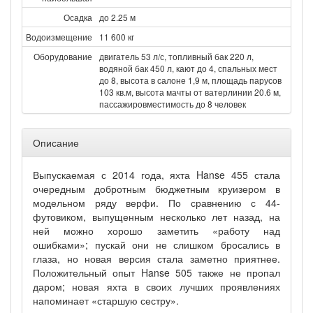
Осадка
до 2.25 м
Водоизмещение
11 600 кг
Оборудование
двигатель 53 л/с, топливный бак 220 л,
водяной бак 450 л, кают до 4, спальных мест
до 8, высота в салоне 1,9 м, площадь парусов
103 кв.м, высота мачты от ватерлинии 20.6 м,
пассажировместимость до 8 человек
Описание
Выпускаемая с 2014 года, яхта Hanse 455 стала
очередным добротным бюджетным круизером в
модельном ряду верфи. По сравнению с 44-
футовиком, выпущенным несколько лет назад, на
ней можно хорошо заметить «работу над
ошибками»; пускай они не слишком бросались в
глаза, но новая версия стала заметно приятнее.
Положительный опыт Hanse 505 также не пропал
даром; новая яхта в своих лучших проявлениях
напоминает «старшую сестру».