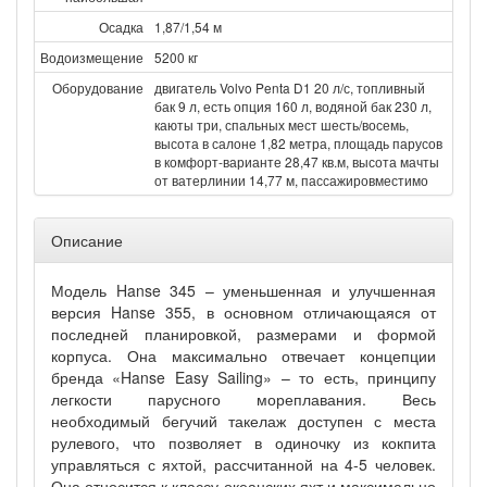
Осадка
1,87/1,54 м
Водоизмещение
5200 кг
Оборудование
двигатель Volvo Penta D1 20 л/с, топливный
бак 9 л, есть опция 160 л, водяной бак 230 л,
каюты три, спальных мест шесть/восемь,
высота в салоне 1,82 метра, площадь парусов
в комфорт-варианте 28,47 кв.м, высота мачты
от ватерлинии 14,77 м, пассажировместимо
Описание
Модель Hanse 345 – уменьшенная и улучшенная
версия Hanse 355, в основном отличающаяся от
последней планировкой, размерами и формой
корпуса. Она максимально отвечает концепции
бренда «Hanse Easy Sailing» – то есть, принципу
легкости парусного мореплавания. Весь
необходимый бегучий такелаж доступен с места
рулевого, что позволяет в одиночку из кокпита
управляться с яхтой, рассчитанной на 4-5 человек.
Она относится к классу океанских яхт и максимально