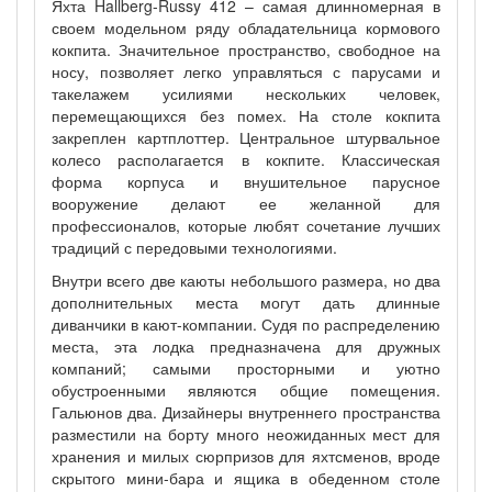
Яхта Hallberg-Russy 412 – самая длинномерная в
своем модельном ряду обладательница кормового
кокпита. Значительное пространство, свободное на
носу, позволяет легко управляться с парусами и
такелажем усилиями нескольких человек,
перемещающихся без помех. На столе кокпита
закреплен картплоттер. Центральное штурвальное
колесо располагается в кокпите. Классическая
форма корпуса и внушительное парусное
вооружение делают ее желанной для
профессионалов, которые любят сочетание лучших
традиций с передовыми технологиями.
Внутри всего две каюты небольшого размера, но два
дополнительных места могут дать длинные
диванчики в кают-компании. Судя по распределению
места, эта лодка предназначена для дружных
компаний; самыми просторными и уютно
обустроенными являются общие помещения.
Гальюнов два. Дизайнеры внутреннего пространства
разместили на борту много неожиданных мест для
хранения и милых сюрпризов для яхтсменов, вроде
скрытого мини-бара и ящика в обеденном столе