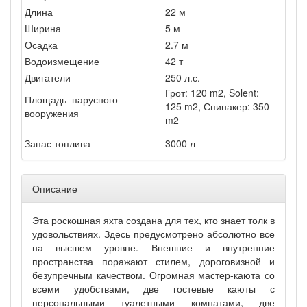
Длина
22 м
Ширина
5 м
Осадка
2.7 м
Водоизмещение
42 т
Двигатели
250 л.с.
Грот: 120 m2, Solent:
Площадь парусного
125 m2, Спинакер: 350
вооружения
m2
Запас топлива
3000 л
Описание
Эта роскошная яхта создана для тех, кто знает толк в
удовольствиях. Здесь предусмотрено абсолютно все
на высшем уровне. Внешние и внутренние
пространства поражают стилем, дороговизной и
безупречным качеством. Огромная мастер-каюта со
всеми удобствами, две гостевые каюты с
персональными туалетными комнатами, две