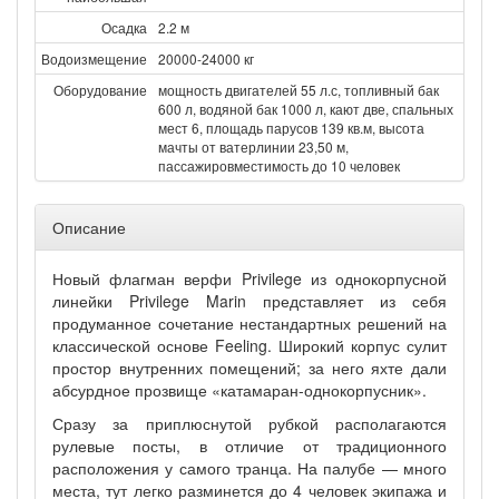
Осадка
2.2 м
Водоизмещение
20000-24000 кг
Оборудование
мощность двигателей 55 л.с, топливный бак
600 л, водяной бак 1000 л, кают две, спальных
мест 6, площадь парусов 139 кв.м, высота
мачты от ватерлинии 23,50 м,
пассажировместимость до 10 человек
Описание
Новый флагман верфи Privilege из однокорпусной
линейки Privilege Marin представляет из себя
продуманное сочетание нестандартных решений на
классической основе Feeling. Широкий корпус сулит
простор внутренних помещений; за него яхте дали
абсурдное прозвище «катамаран-однокорпусник».
Сразу за приплюснутой рубкой располагаются
рулевые посты, в отличие от традиционного
расположения у самого транца. На палубе — много
места, тут легко разминется до 4 человек экипажа и