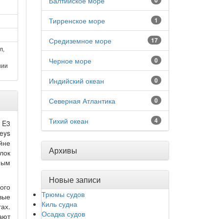
Балтийское море
0
Тирренское море
1
Средиземное море
17
л,
Черное море
0
нии
Индийский океан
0
Северная Атлантика
0
Тихий океан
4
 E3
eys
йне
Архивы
лок
ным
Новые записи
ого
Трюмы судов
вые
Киль судна
ах.
Осадка судов
ают