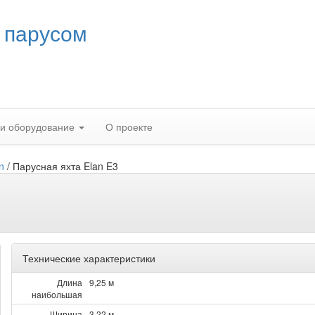
 парусом
 и оборудование
О проекте
n
/
Парусная яхта Elan E3
Технические характеристики
Длина
9,25 м
наибольшая
Ширина
3,22 м