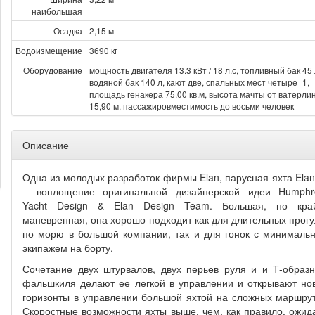
наибольшая
Осадка
2,15 м
Водоизмещение
3690 кг
Оборудование
мощность двигателя 13.3 кВт / 18 л.с, топливный бак 45 
водяной бак 140 л, кают две, спальных мест четыре+1,
площадь генакера 75,00 кв.м, высота мачты от ватерли
15,90 м, пассажировместимость до восьми человек
Описание
Одна из молодых разработок фирмы Elan, парусная яхта Elan
– воплощение оригинальной дизайнерской идеи Humphr
Yacht Design & Elan Design Team. Большая, но кра
маневренная, она хорошо подходит как для длительных прогу
по морю в большой компании, так и для гонок с минималь
экипажем на борту.
Сочетание двух штурвалов, двух перьев руля и и Т-образн
фальшкиля делают ее легкой в управлении и открывают но
горизонты в управлении большой яхтой на сложных маршрут
Скоростные возможности яхты выше, чем, как правило, ожид