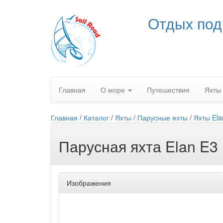
Отдых под
Главная
О море
Путешествия
Яхты
Главная
/
Каталог
/
Яхты
/
Парусные яхты
/
Яхты Ela
Парусная яхта Elan E3
Изображения