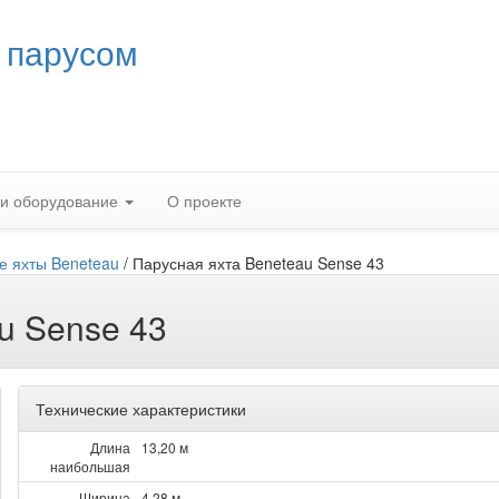
 парусом
 и оборудование
О проекте
е яхты Beneteau
/
Парусная яхта Beneteau Sense 43
u Sense 43
Технические характеристики
Длина
13,20 м
наибольшая
Ширина
4,28 м