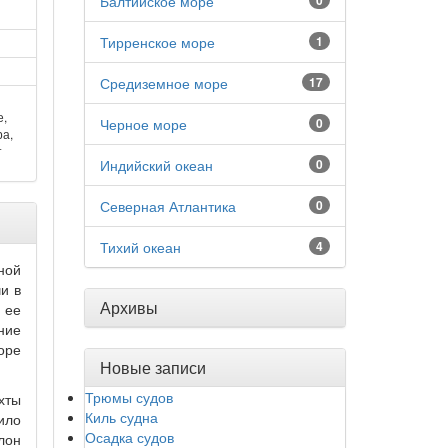
Балтийское море
0
Тирренское море
1
Средиземное море
17
е,
Черное море
0
ра,
т
Индийский океан
0
Северная Атлантика
0
Тихий океан
4
ной
и в
Архивы
 ее
ние
оре
Новые записи
Трюмы судов
хты
Киль судна
ило
Осадка судов
лон