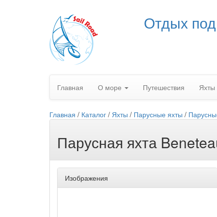
Отдых под
Главная
О море
Путешествия
Яхты
Главная
/
Каталог
/
Яхты
/
Парусные яхты
/
Парусны
Парусная яхта Benetea
Изображения