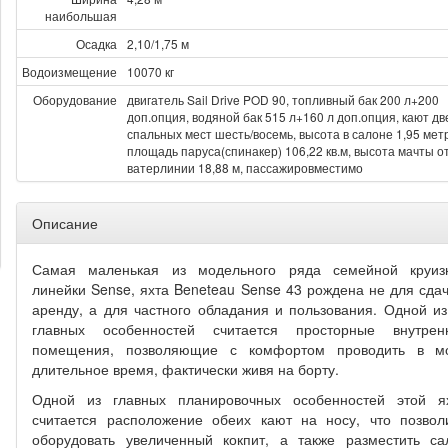
наибольшая
Осадка
2,10/1,75 м
Водоизмещение
10070 кг
Оборудование
двигатель Sail Drive POD 90, топливный бак 200 л+200
доп.опция, водяной бак 515 л+160 л доп.опция, кают дв
спальных мест шесть/восемь, высота в салоне 1,95 мет
площадь паруса(спинакер) 106,22 кв.м, высота мачты о
ватерлинии 18,88 м, пассажировместимо
Описание
Самая маленькая из модельного ряда семейной круиз
линейки Sense, яхта Beneteau Sense 43 рождена не для сдач
аренду, а для частного обладания и пользования. Одной из
главных особенностей считается просторные внутрен
помещения, позволяющие с комфортом проводить в м
длительное время, фактически живя на борту.
Одной из главных планировочных особенностей этой я
считается расположение обеих кают на носу, что позвол
оборудовать увеличенный кокпит, а также разместить са