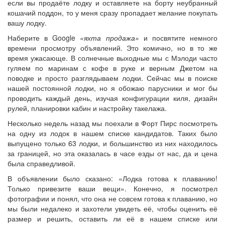
если вы продаёте лодку и оставляете на борту неубранный
кошачий поддон, то у меня сразу пропадает желание покупать
вашу лодку.
Наберите в Google
«яхта продажа»
и посвятите немного
времени просмотру объявлений. Это комично, но в то же
время ужасающе. В солнечные выходные мы с Мэлоди часто
гуляем по маринам с кофе в руке и верным Джетом на
поводке и просто разглядываем лодки. Сейчас мы в поиске
нашей постоянной лодки, но я обожаю парусники и мог бы
проводить каждый день, изучая конфигурации киля, дизайн
рулей, планировки кабин и настройку такелажа.
Несколько недель назад мы поехали в Форт Пирс посмотреть
на одну из лодок в нашем списке кандидатов. Таких было
выпущено только 63 лодки, и большинство из них находилось
за границей, но эта оказалась в часе езды от нас, да и цена
была справедливой.
В объявлении было сказано: «Лодка готова к плаванию!
Только привезите ваши вещи». Конечно, я посмотрел
фотографии и понял, что она не совсем готова к плаванию, но
мы были недалеко и захотели увидеть её, чтобы оценить её
размер и решить, оставить ли её в нашем списке или