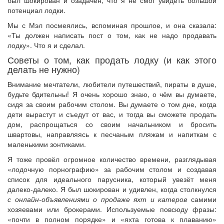
был шокирован и озадачен, что я не смог увидеть большой
потенциал лодки.
Мы с Мэл посмеялись, вспоминая прошлое, и она сказала:
«Ты должен написать пост о том, как не надо продавать
лодку». Что я и сделал.
Советы о том, как продать лодку (и как этого
делать не нужно)
Внимание мечтатели, любители путешествий, пираты в душе,
будьте бдительны! Я очень хорошо знаю, о чём вы думаете,
сидя за своим рабочим столом. Вы думаете о том дне, когда
дети вырастут и съедут от вас, и тогда вы сможете продать
дом, распрощаться со своим начальником и бросить
швартовы, направляясь к песчаным пляжам и напиткам с
маленькими зонтиками.
Я тоже провёл огромное количество времени, разглядывая
«лодочную порнографию» за рабочим столом и создавая
список для идеального парусника, который увезёт меня
далеко-далеко. Я был шокирован и удивлен, когда столкнулся
с онлайн-объявлениями о продаже яхт и катеров
самими
хозяевами или брокерами. Используемые повсюду фразы:
«почти в полном порядке» и «яхта готова к плаванию»