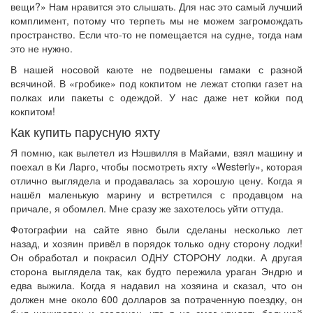
вещи?» Нам нравится это слышать. Для нас это самый лучший
комплимент, потому что терпеть мы не можем загромождать
пространство. Если что-то не помещается на судне, тогда нам
это не нужно.
В нашей носовой каюте не подвешены гамаки с разной
всячиной. В «гробике» под кокпитом не лежат стопки газет на
полках или пакеты с одеждой. У нас даже нет койки под
кокпитом!
Как купить парусную яхту
Я помню, как вылетел из Нэшвилля в Майами, взял машину и
поехал в Ки Ларго, чтобы посмотреть яхту «Westerly», которая
отлично выглядела и продавалась за хорошую цену. Когда я
нашёл маленькую марину и встретился с продавцом на
причале, я обомлел. Мне сразу же захотелось уйти оттуда.
Фотографии на сайте явно были сделаны несколько лет
назад, и хозяин привёл в порядок только одну сторону лодки!
Он обработал и покрасил ОДНУ СТОРОНУ лодки. А другая
сторона выглядела так, как будто пережила ураган Эндрю и
едва выжила. Когда я надавил на хозяина и сказал, что он
должен мне около 600 долларов за потраченную поездку, он