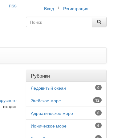
RSS
/
Вход
Регистрация
Рубрики
Ледовитый океан
0
арусного
Эгейское море
12
 входит
Адриатическое море
0
Ионическое море
6