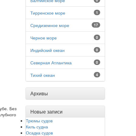
Балтийское море
0
Тирренское море
1
Средиземное море
17
Черное море
0
Индийский океан
0
Северная Атлантика
0
Тихий океан
4
Архивы
убе. Без
Новые записи
алубного
Трюмы судов
Киль судна
Осадка судов