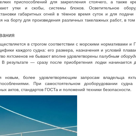
лких приспособлений для закрепления стоячего, а также кр
ают утки и скобы, системы блоков. Осветительное обору
тановки габаритных огней в тёмное время суток и для подачи
ся на борту для произведения различных такелажных работ, в том
вания
ществляется в строгом соответствии с морскими нормативами и
цифики каждого судна: его размера, назначения и условий плава
ство яхтсменов не бывают вполне удовлетворены
палубным оборуд
. В результате — сразу после приобретения лодки начинается 
ся новым, более удовлетворяющим запросам владельца яхт
особлениями. При самостоятельном дооборудовании судна 
ых актов, стандартов ГОСТа и положений техники безопасности.