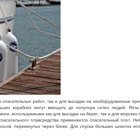
я спасательных работ, так и для высадки на необорудованные пр
ьших кораблях могут вмещать до полутора сотен людей. Яхты
ги, используемыми как для высадки на берег, так и для морских 
 спасательного плавсредства применяется спасательный плот. Н
росов, перекинутых через блоки. Для спуска больших шлюпок ис