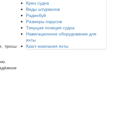
Крен судна
Виды штурвалов
Радиобуй
Размеры парусов
Текущая позиция судна
Навигационное оборудование для
яхты
и, тросы
Кают-компания яхты
ию.
адёжное