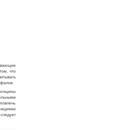
живающие
том, что
читывать
 фалов.
 толщины
тельными
повлечь
нкциями
следует