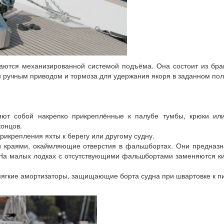
аются механизированной системой подъёма. Она состоит из бра
и ручным приводом и тормоза для удержания якоря в заданном по
яют собой накрепко прикреплённые к палубе тумбы, крюки или
онцов.
икрепления яхты к берегу или другому судну.
и краями, окаймляющие отверстия в фальшбортах. Они предназ
 На малых лодках с отсутствующими фальшбортами заменяются к
гкие амортизаторы, защищающие борта судна при швартовке к п