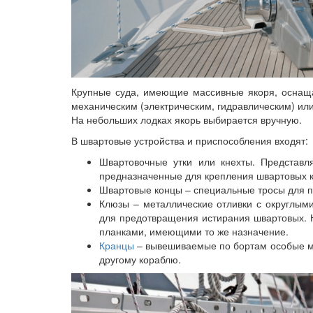
Крупные суда, имеющие массивные якоря, оснащ
механическим (электрическим, гидравлическим) ил
На небольших лодках якорь выбирается вручную.
В швартовые устройства и приспособления входят:
Швартовочные утки или кнехты. Представл
предназначенные для крепления швартовых к
Швартовые концы – специальные тросы для пр
Клюзы – металлические отливки с округлым
для предотвращения истирания швартовых.
планками, имеющими то же назначение.
Кранцы
– вывешиваемые по бортам особые мя
другому кораблю.