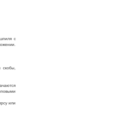
шпиля с
ложении.
 скобы,
начаются
иповыми
ирсу или