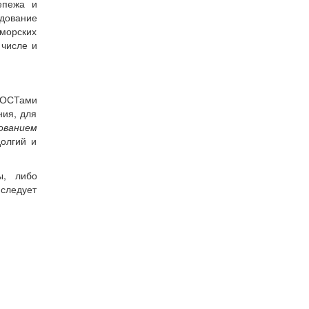
епежа и
дование
 морских
 числе и
 ГОСТами
ния, для
ованием
долгий и
ы, либо
следует