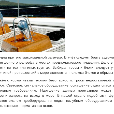
удна при его максимальной загрузке. В учёт следует брать удер
вия донного рельефа в местах предполагаемого плавания. Дело в 
ют» на тех или иных грунтах. Выбирая тросы и блоки, следует у
ичиной происшествий в море становятся поломки блоков и обрывы
жён с нормативами техники безопасности. Тросы недостаточной
бот. Световое, сигнальное оборудование, оснащение судна спаса
тивным требованиям. Нарушение данных нормативов может 
ов и запрета на выход в море. В нашей стране подобными фу
тоятельном дооборудовании лодки палубным оборудованием 
положениях нормативных актов.