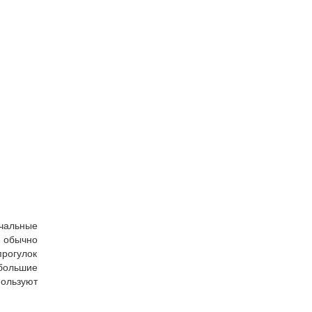
ичальные
 обычно
прогулок
ебольшие
пользуют