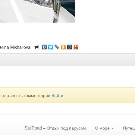
erina Mikhailova
ут оставлять комментарии
Войти
SailRoad – Отдых под парусом
О море
Путеш