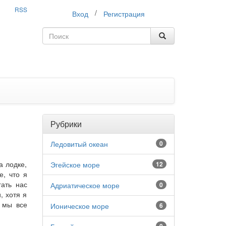
RSS
/
Вход
Регистрация
Рубрики
Ледовитый океан
0
а лодке,
Эгейское море
12
е, что я
гать нас
Адриатическое море
0
, хотя я
, мы все
Ионическое море
6