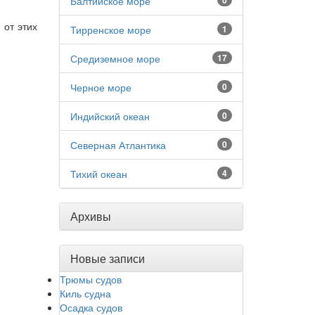
Балтийское море
0
 от этих
Тирренское море
1
Средиземное море
17
Черное море
0
Индийский океан
0
Северная Атлантика
0
Тихий океан
4
Архивы
Новые записи
Трюмы судов
Киль судна
Осадка судов