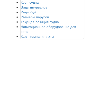
Крен судна
Виды штурвалов
Радиобуй
Размеры парусов
Текущая позиция судна
Навигационное оборудование для
яхты
Кают-компания яхты