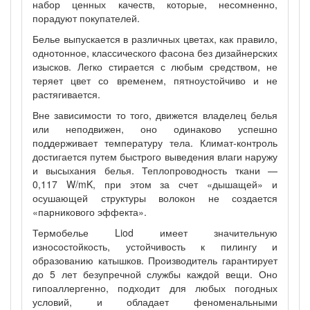
набор ценных качеств, которые, несомненно,
порадуют покупателей.
Белье выпускается в различных цветах, как правило,
однотонное, классического фасона без дизайнерских
изысков. Легко стирается с любым средством, не
теряет цвет со временем, пятноустойчиво и не
растягивается.
Вне зависимости то того, движется владелец белья
или неподвижен, оно одинаково успешно
поддерживает температуру тела. Климат-контроль
достигается путем быстрого выведения влаги наружу
и высыхания белья. Теплопроводность ткани —
0,117 W/mK, при этом за счет «дышащей» и
осушающей структуры волокон не создается
«парникового эффекта».
Термобелье
Liod
имеет значительную
износостойкость, устойчивость к пилингу и
образованию катышков. Производитель гарантирует
до 5 лет безупречной службы каждой вещи. Оно
гипоаллергенно, подходит для любых погодных
условий, и обладает феноменальными