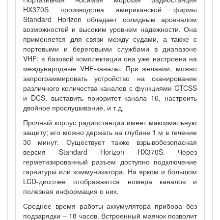
HX370S производства американской фирмы
Standard Horizon обладает солидным арсеналом
возможностей и высоким уровнем надежности. Она
применяется для связи между судами, а также с
портовыми и береговыми службами в диапазоне
VHF; в базовой комплектации она уже настроена на
международные VHF-каналы. При желании, можно
запрограммировать устройство на сканирование
различного количества каналов с функциями CTCSS
и DCS, выставить приоритет канала 16, настроить
двойное прослушивание, и т.д.
Прочный корпус радиостанции имеет максимальную
защиту; его можно держать на глубине 1 м в течение
30 минут. Существует также взрывобезопасная
версия Standard Horizon HX370S. Через
герметизированный разъем доступно подключение
гарнитуры или коммуникатора. На ярком и большом
LCD-дисплее отображаются номера каналов и
полезная информация о них.
Среднее время работы аккумулятора прибора без
подзарядки – 18 часов. Встроенный маячок позволит