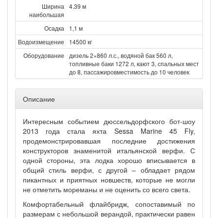
Ширина
4.39 м
наибольшая
Осадка
1,1 м
Водоизмещение
14500 кг
Оборудование
дизель 2×860 л.с., водяной бак 560 л,
топливные баки 1272 л, кают 3, спальных мест
до 8, пассажировместимость до 10 человек
Описание
Интересным событием дюссельдорфского бот-шоу
2013 года стала яхта Sessa Marine 45 Fly,
продемонстрировавшая последние достижения
конструкторов знаменитой итальянской верфи. С
одной стороны, эта лодка хорошо вписывается в
общий стиль верфи, с другой – обладает рядом
пикантных и приятных новшеств, которые не могли
не отметить мореманы и не оценить со всего света.
Комфортабельный флайбридж, сопоставимый по
размерам с небольшой верандой, практически равен