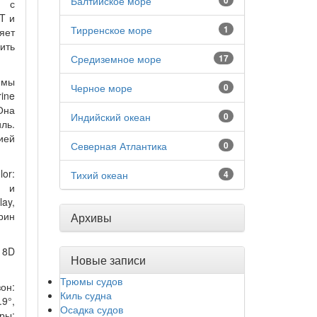
Балтийское море
0
а с
T и
Тирренское море
1
яет
ить
Средиземное море
17
емы
Черное море
0
ine
Она
Индийский океан
0
ль.
ией
Северная Атлантика
0
or:
Тихий океан
4
у и
ay,
рин
Архивы
18D
Новые записи
Трюмы судов
он:
Киль судна
.9°,
Осадка судов
ры: