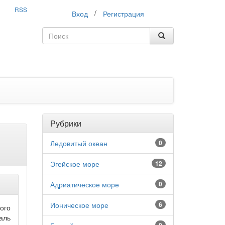
RSS
/
Вход
Регистрация
Рубрики
Ледовитый океан
0
Эгейское море
12
Адриатическое море
0
Ионическое море
6
ого
аль