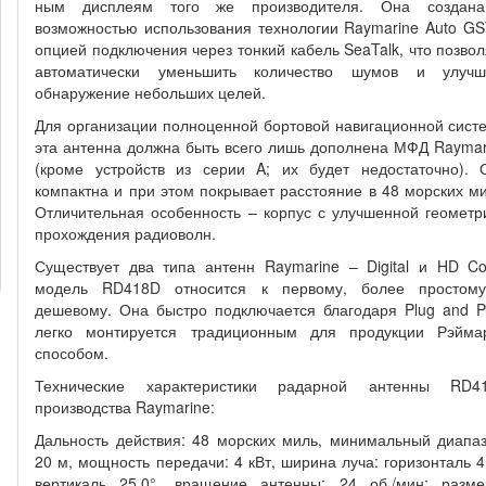
ным дисплеям того же производителя. Она создан
возможностью использования технологии Raymarine Auto GS
опцией подключения через тонкий кабель SeaTalk, что позвол
автоматически уменьшить количество шумов и улучш
обнаружение небольших целей.
Для организации полноценной бортовой навигационной сист
эта антенна должна быть всего лишь дополнена МФД Raymar
(кроме устройств из серии A; их будет недостаточно). 
компактна и при этом покрывает расстояние в 48 морских ми
Отличительная особенность – корпус с улучшенной геометр
прохождения радиоволн.
Существует два типа антенн Raymarine – Digital и HD Col
модель RD418D относится к первому, более простом
дешевому. Она быстро подключается благодаря Plug and Pl
легко монтируется традиционным для продукции Рэйма
способом.
Технические характеристики радарной антенны RD4
производства Raymarine:
Дальность действия: 48 морских миль, минимальный диапаз
20 м, мощность передачи: 4 кВт, ширина луча: горизонталь 4
вертикаль 25,0°, вращение антенны: 24 об./мин; разме