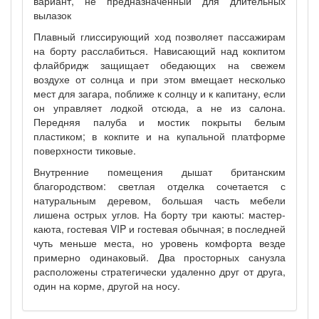
вариант, не предназначенный для длительных
вылазок
Плавный глиссирующий ход позволяет пассажирам
на борту расслабиться. Нависающий над кокпитом
флайбридж защищает обедающих на свежем
воздухе от солнца и при этом вмещает несколько
мест для загара, поближе к солнцу и к капитану, если
он управляет лодкой отсюда, а не из салона.
Передняя палуба и мостик покрыты белым
пластиком; в кокпите и на купальной платформе
поверхности тиковые.
Внутренние помещения дышат британским
благородством: светлая отделка сочетается с
натуральным деревом, большая часть мебели
лишена острых углов. На борту три каюты: мастер-
каюта, гостевая VIP и гостевая обычная; в последней
чуть меньше места, но уровень комфорта везде
примерно одинаковый. Два просторных санузла
расположены стратегически удаленно друг от друга,
один на корме, другой на носу.