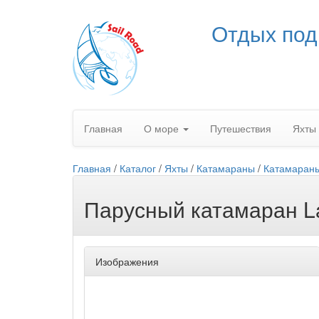
Отдых под
Главная
О море
Путешествия
Яхты
Главная
/
Каталог
/
Яхты
/
Катамараны
/
Катамаран
Парусный катамаран L
Изображения