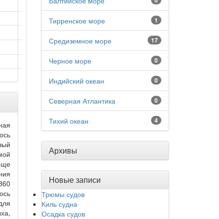
Балтийское море
0
Тирренское море
1
Средиземное море
17
Черное море
0
Индийский океан
0
Северная Атлантика
0
Тихий океан
4
ная
ось
вый
Архивы
мой
еще
ния
Новые записи
360
ось
Трюмы судов
для
Киль судна
ха,
Осадка судов