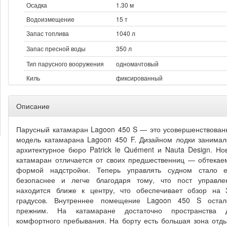
Осадка
1.30 м
Водоизмещение
15 т
Запас топлива
1040 л
Запас пресной воды
350 л
Тип парусного вооружения
одномачтовый
Киль
фиксированный
Описание
Парусный катамаран Lagoon 450 S — это усовершенствован
модель катамарана Lagoon 450 F. Дизайном лодки занимал
архитектурное бюро Patrick le Quément и Nauta Design. Но
катамаран отличается от своих предшественниц — обтекае
формой надстройки. Теперь управлять судном стало 
безопаснее и легче благодаря тому, что пост управле
находится ближе к центру, что обеспечивает обзор на 
градусов. Внутреннее помещение Lagoon 450 S остал
прежним. На катамаране достаточно пространства 
комфортного пребывания. На борту есть большая зона отды