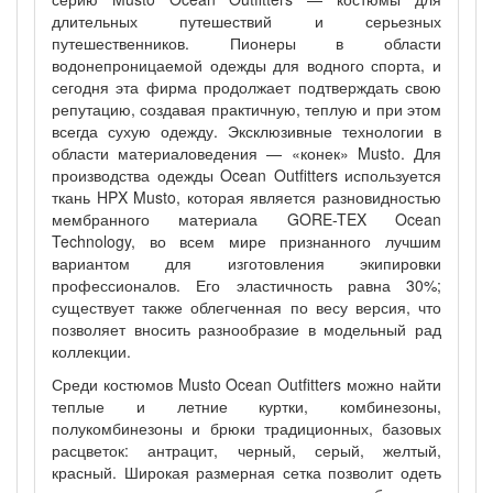
длительных путешествий и серьезных
путешественников. Пионеры в области
водонепроницаемо
й одежды для водного спорта, и
сегодня эта фирма продолжает подтверждать свою
репутацию, создавая практичную, теплую и при этом
всегда сухую одежду. Эксклюзивные технологии в
области материаловедения — «конек» Musto. Для
производства одежды Ocean Outfitters используется
ткань HPX Musto, которая является разновидностью
мембранного материала GORE-TEX Ocean
Technology, во всем мире признанного лучшим
вариантом для изготовления экипировки
профессионалов. Его эластичность равна 30%;
существует также облегченная по весу версия, что
позволяет вносить разнообразие в модельный рад
коллекции.
Среди костюмов Musto Ocean Outfitters можно найти
теплые и летние куртки, комбинезоны,
полукомбинезоны и брюки традиционных, базовых
расцветок: антрацит, черный, серый, желтый,
красный. Широкая размерная сетка позволит одеть